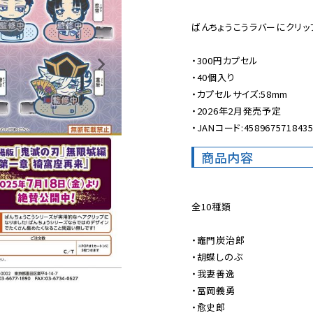
ばんちょうこうラバーにクリッ
・300円カプセル

・40個入り

・カプセルサイズ:58mm

・2026年2月発売予定

・JANコード:458967571843
商品内容
全10種類

・竈門炭治郎

・胡蝶しのぶ

・我妻善逸

・冨岡義勇

・愈史郎
