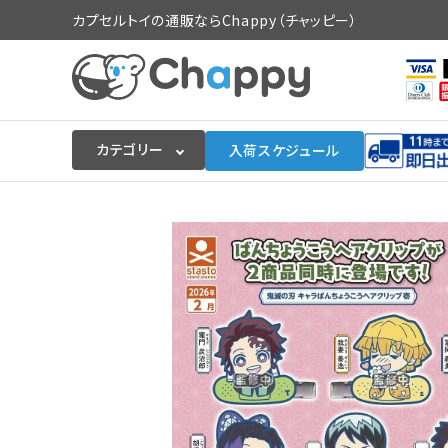
カプセルトイの通販ならChappy（チャッピー）
カテゴリー
入荷スケジュール
ログイン
会員登録
入荷スケジュールをチェック
カプセルトイマシン本体
カプセルトイ
販促用空カプセル