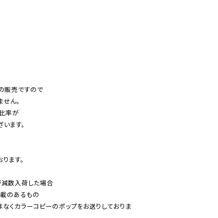
の販売ですので

せん。

比率が

います。

ります。

減数入荷した場合

載のあるもの

はなくカラーコピーのポップをお送りしておりま