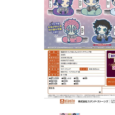
レンタル
景品・玩具・文具
販促用カプセルトイ
よくあるご質問
ご利用ガイド
06-6282-7659