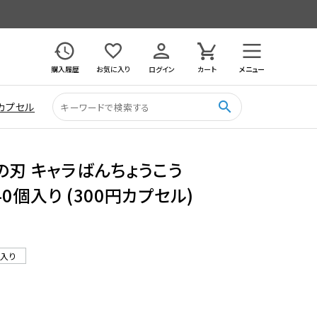
購入履歴
お気に入り
ログイン
カート
メニュー
search
カプセル
の刃 キャラばんちょうこう
0個入り (300円カプセル)
ル入り
5