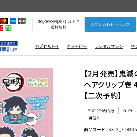
30,000円(税別)以上で
お問い合わせ・ヘルプ
送料無料
カプセルトイ
ガチャピー
レンタルマシン
空
【2月発売】鬼滅
ヘアクリップ壱 4
【二次予約】
POP（台紙)付き
カプセ
発送A
商品コード： SS-2_71843