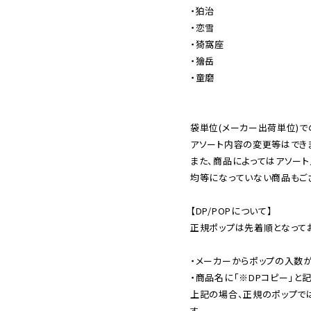
・狛治

・恋雪

・猗窩座

・獪岳

・童磨

袋単位(メーカー出荷単位)で
アソート内容の変更等はできま
また、商品によってはアソート
均等になっていない商品もござ
【DP/POPについて】

正規ポップは先着順となってお
・メーカーからポップの入数が
・商品名に「※DPコピー」と記
上記の場合、正規のポップで
す。
