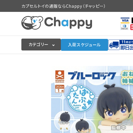
カプセルトイの通販ならChappy（チャッピー）
カテゴリー
入荷スケジュール
ログイン
会員登録
入荷スケジュールをチェック
カプセルトイマシン本体
カプセルトイ
販促用空カプセル