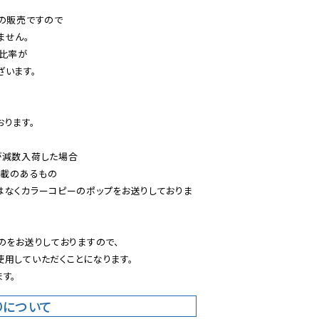
の販売ですので

せん。

比率が

います。

ります。

減数入荷した場合

載のあるもの

はなくカラーコピーのポップをお送りしておりま
のをお送りしておりますので、

用していただくことになります。

す。
りについて