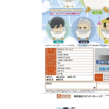
レンタル
景品・玩具・文具
販促用カプセルトイ
よくあるご質問
ご利用ガイド
06-6282-7659