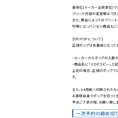
袋単位(メーカー出荷単位)で
アソート内容の変更等はできま
また、商品によってはアソート
均等になっていない商品もござ
【DP/POPについて】

正規ポップは先着順となってお
・メーカーからポップの入数が
・商品名に「※DPコピー」と記
上記の場合、正規のポップで
す。

また、A4用紙へ印刷されたも
お客様自身でポップを切って使
予めご了承の程、お願い致しま
一次予約の締め切