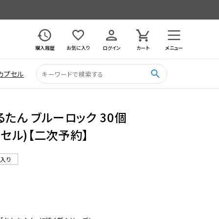
購入履歴
お気に入り
ログイン
カート
メニュー
search
カプセル
るたん ブルーロック 30個
プセル)【二次予約】
ル入り
9