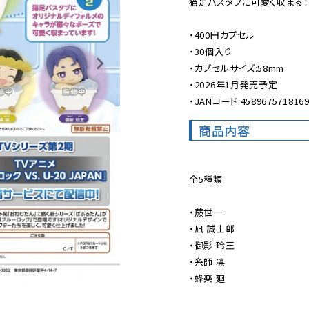
猫足バスタブに可愛く収まる！
・400円カプセル

・30個入り

・カプセルサイズ:58mm

・2026年1月発売予定

・JANコード:458967571816
商品内容
全5種類

・蕨世一

・凪 誠士郎

・御影 玲王

・糸師 凛

・蜂楽 廻
