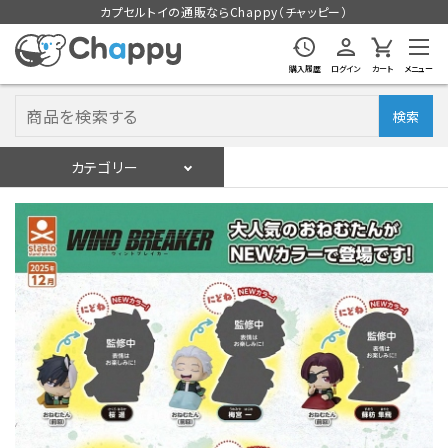
カプセルトイの通販ならChappy（チャッピー）
購入履歴
ログイン
カート
メニュー
検索
カテゴリー
入荷スケジュール
ログイン
会員登録
入荷スケジュールをチェック
カプセルトイマシン本体
カプセルトイ
販促用空カプセル