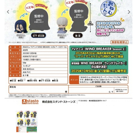
レンタル
景品・玩具・文具
販促用カプセルトイ
よくあるご質問
ご利用ガイド
06-6282-7659