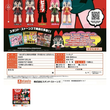
レンタル
景品・玩具・文具
販促用カプセルトイ
よくあるご質問
ご利用ガイド
06-6282-7659