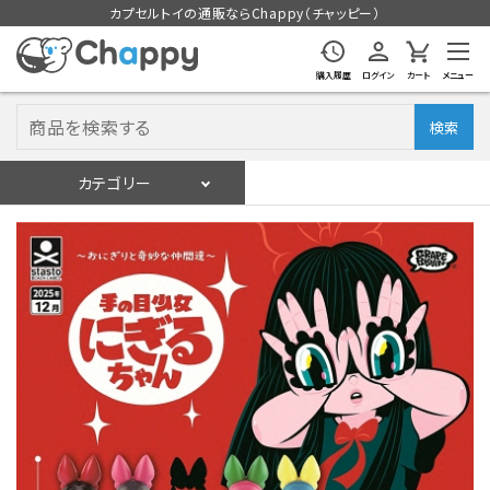
カプセルトイの通販ならChappy（チャッピー）
購入履歴
ログイン
カート
メニュー
検索
カテゴリー
入荷スケジュール
ログイン
会員登録
入荷スケジュールをチェック
カプセルトイマシン本体
カプセルトイ
販促用空カプセル