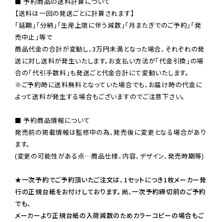
■ 予約商品の送料計算について

【送料は一回の発送ごとに計算されます】

「延期」「分納」「生産上限に伴う減数」「月またぎでのご予約」「発
売中止」等で

商品代金の合計が変動し、3万円未満となった場合、それぞれの発
送に対し送料が発生いたします。お支払い方法が「代金引換」の場
※ご予約時に送料無料となっていた場合でも、お届け時の代金に
よって送料が発生する場合もございますのでご注意下さい。
■ 予約商品情報について

発売前の掲載情報は監修中の為、発売後に変更となる場合があり
ます。

(変更の可能性がある点…商品仕様、内容、デザイン、発売時期等)

★一次予約でご予約頂いたご注文は、1セットにつき1枚メーカー発
行の正規台紙をお付けしております。尚、一次予約締切前のご予約
でも、

メーカーより正規台紙の入荷減数のためカラーコピーの場合もご