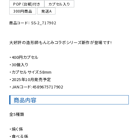
POP（台紙)付き
カプセル入り
300円商品
発送A
商品コード： SS-2_717902
大好評の造形師もんとみコラボシリーズ新作が登場です!

・400円カプセル

・30個入り

・カプセルサイズ:58mm

・2025年10月発売予定

・JANコード:4589675717902
商品内容
全5種類

・焼く係

・食べる係
