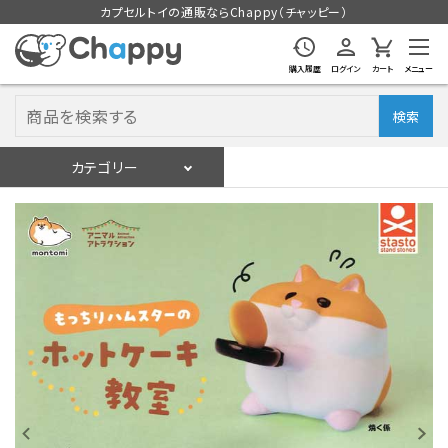
カプセルトイの通販ならChappy（チャッピー）
購入履歴
ログイン
カート
メニュー
検索
カテゴリー
入荷スケジュール
ログイン
会員登録
入荷スケジュールをチェック
カプセルトイマシン本体
カプセルトイ
販促用空カプセル