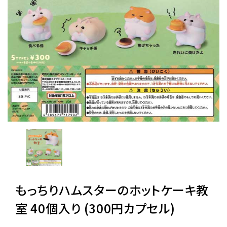
レンタル
景品・玩具・文具
販促用カプセルトイ
よくあるご質問
ご利用ガイド
もっちりハムスターのホットケーキ教
06-6282-7659
室 40個入り (300円カプセル)