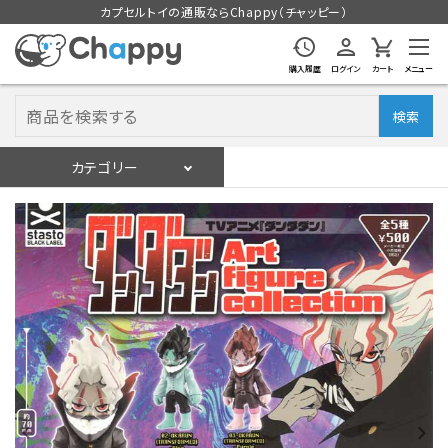
カプセルトイの通販ならChappy（チャッピー）
購入履歴
ログイン
カート
メニュー
検索
カテゴリー
入荷スケジュール
ログイン
会員登録
入荷スケジュールをチェック
カプセルトイマシン本体
カプセルトイ
販促用空カプセル