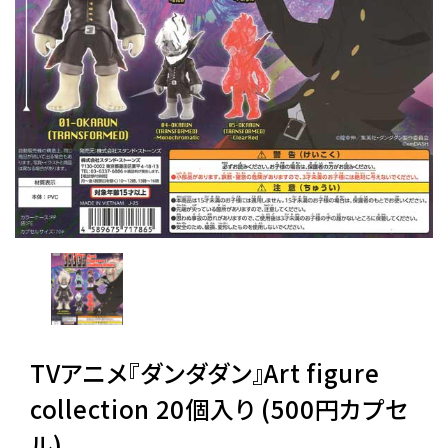
レンタル
景品・玩具・文具
販促用カプセルトイ
よくあるご質問
ご利用ガイド
TVアニメ『ダンダダン』Art figure
06-6282-7659
collection 20個入り (500円カプセ
ル)