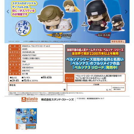
レンタル
景品・玩具・文具
販促用カプセルトイ
よくあるご質問
ご利用ガイド
06-6282-7659