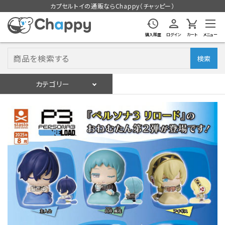
カプセルトイの通販ならChappy（チャッピー）
購入履歴
ログイン
カート
メニュー
検索
カテゴリー
入荷スケジュール
ログイン
会員登録
入荷スケジュールをチェック
カプセルトイマシン本体
カプセルトイ
販促用空カプセル