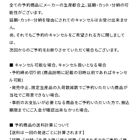
全ての予約商品にメーカーの生産都合上、延期・カット・分納の可
能性がございます。

延期・カット・分納を理由にされてのキャンセルはお受け出来ませ
ん。

尚、それでもご予約のキャンセルをご希望される方に関しまして
は、

次回からのご予約をお断りさせていただく場合もございます。

■ キャンセル可能な場合、キャンセル扱いとなる場合

・予約締め切り前 (商品説明に記載の日時以前であればキャンセ
ル可能)

・発売中止、限定生産品の入荷数減数でご予約いただいた商品が
当社でご用意できない場合。

・事前のお支払いが必要となる商品をご予約いただいた方で、振込
期限までにご入金が確認出来なかった場合。

■ 予約商品の送料計算について

【送料は一回の発送ごとに計算されます】

「延期」「分納」「生産上限に伴う減数」「月またぎでのご予約」「発