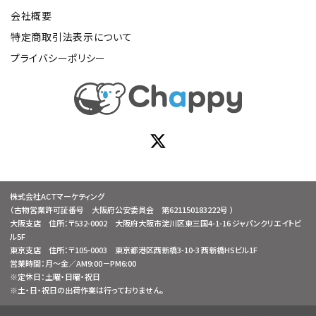
会社概要
特定商取引法表示について
プライバシーポリシー
株式会社ACTマーケティング
（古物営業許可証番号 大阪府公安委員会 第621150183222号 ）
大阪支店 住所：〒532-0002 大阪府大阪市淀川区東三国4-1-16 ジャパンクリエイトビ
ル5F
東京支店 住所：〒105-0003 東京都港区西新橋3-10-3 西新橋HSビル1F
営業時間：月～金／AM9:00－PM6:00
※定休日：土曜・日曜・祝日
※土・日・祝日の出荷作業は行っておりません。