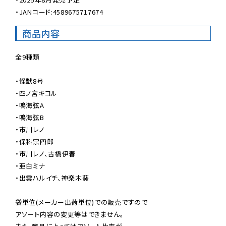
・JANコード:4589675717674
商品内容
全9種類

・怪獣8号

・四ノ宮キコル

・鳴海弦A

・鳴海弦B

・市川レノ

・保科宗四郎

・市川レノ、古橋伊春

・亜白ミナ

・出雲ハルイチ、神楽木葵

袋単位(メーカー出荷単位)での販売ですので

アソート内容の変更等はできません。
