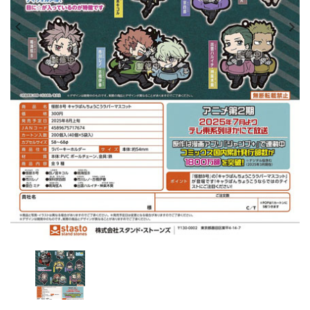
レンタル
景品・玩具・文具
販促用カプセルトイ
よくあるご質問
ご利用ガイド
06-6282-7659