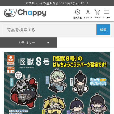
カプセルトイの通販ならChappy（チャッピー）
購入履歴
ログイン
カート
メニュー
検索
カテゴリー
入荷スケジュール
ログイン
会員登録
入荷スケジュールをチェック
カプセルトイマシン本体
カプセルトイ
販促用空カプセル