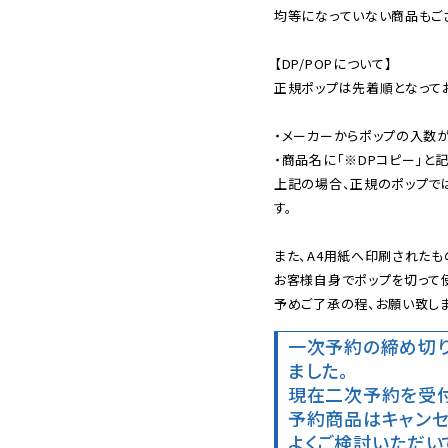
均等になっていない商品もござ
【DP/POPについて】

正規ポップは先着順となってお
・メーカーからポップの入数が
・商品名に「※DPコピー」と記
上記の場合、正規のポップで
す。

また、A4用紙へ印刷されたも
お客様自身でポップを切って使
予めご了承の程、お願い致しま
一次予約の締め切
ました。
現在二次予約を受付
予約商品はキャンセ
よくご検討いただい