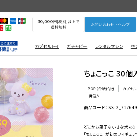
30,000円(税別)以上で
お問い合わせ・ヘルプ
送料無料
カプセルトイ
ガチャピー
レンタルマシン
空
ちょこっこ 30個
POP（台紙)付き
カプセ
発送A
商品コード： SS-2_71764
どこかお菓子な小さな犬たち

「ちょこっこ」が初のフィギュア化