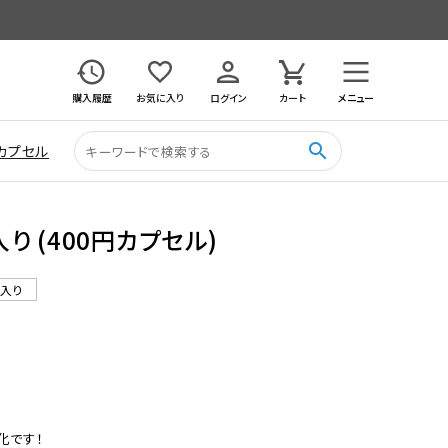
購入履歴
お気に入り
ログイン
カート
メニュー
search
カプセル
入り (400円カプセル)
ル入り
9
です！
