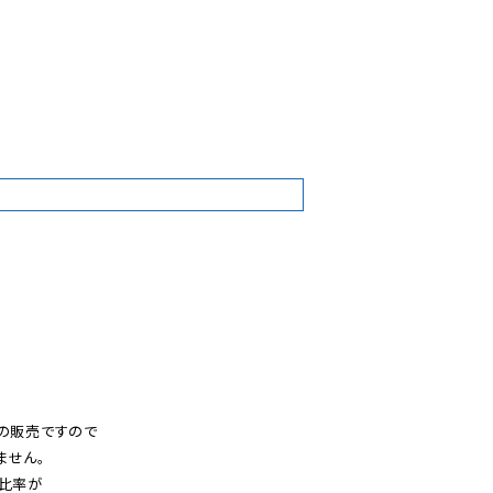
9
の販売ですので

せん。

比率が
