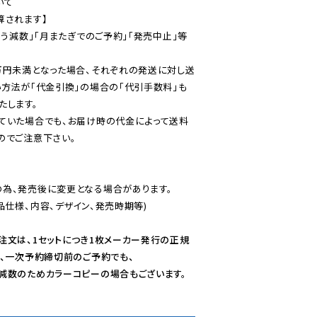
て

されます】

伴う減数」「月またぎでのご予約」「発売中止」等
万円未満となった場合、それぞれの発送に対し送
い方法が「代金引換」の場合の「代引手数料」も
ていた場合でも、お届け時の代金によって送料
のでご注意下さい。
為、発売後に変更となる場合があります。

仕様、内容、デザイン、発売時期等)

注文は、1セットにつき1枚メーカー発行の正規
、一次予約締切前のご予約でも、

減数のためカラーコピーの場合もございます。