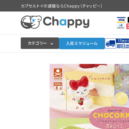
カプセルトイの通販ならChappy（チャッピー）
カテゴリー
入荷スケジュール
ログイン
会員登録
入荷スケジュールをチェック
カプセルトイマシン本体
カプセルトイ
販促用空カプセル