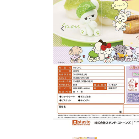
レンタル
景品・玩具・文具
販促用カプセルトイ
よくあるご質問
ご利用ガイド
06-6282-7659