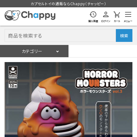
カプセルトイの通販ならChappy（チャッピー）
購入履歴
ログイン
カート
メニュー
検索
カテゴリー
入荷スケジュール
ログイン
会員登録
入荷スケジュールをチェック
カプセルトイマシン本体
カプセルトイ
販促用空カプセル