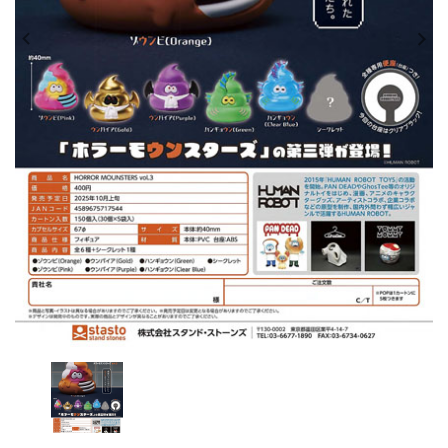
レンタル
景品・玩具・文具
販促用カプセルトイ
よくあるご質問
ご利用ガイド
06-6282-7659