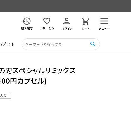
購入履歴
お気に入り
ログイン
カート
メニュー
search
カプセル
の刃スペシャルリミックス
400円カプセル)
ル入り
2