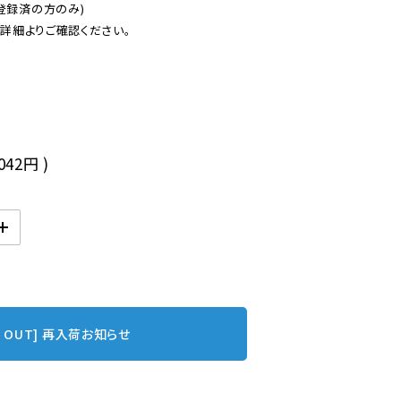
登録済の方のみ)

後
,042円
)
D OUT] 再入荷お知らせ