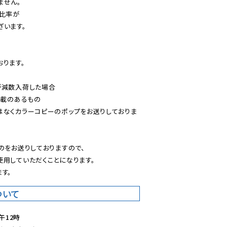
せん。

比率が

います。

ります。

減数入荷した場合

載のあるもの

はなくカラーコピーのポップをお送りしておりま
のをお送りしておりますので、

用していただくことになります。

す。
ついて
午12時