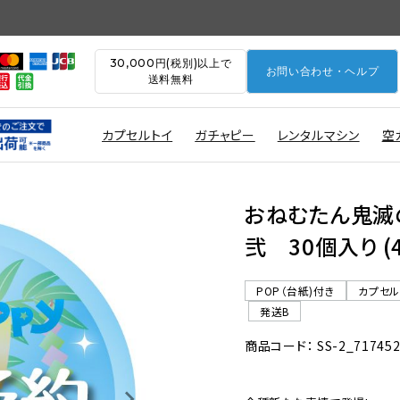
30,000円(税別)以上で
お問い合わせ・ヘルプ
送料無料
カプセルトイ
ガチャピー
レンタルマシン
空
おねむたん鬼滅
弐 30個入り (
POP（台紙)付き
カプセ
発送B
商品コード： SS-2_71745