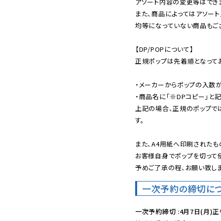
アソート内容の変更等はできま
また、商品によってはアソート
均等になっていない商品もござ
【DP/POPについて】

正規ポップは先着順となってお
・メーカーからポップの入数が
・商品名に「※DPコピー」と記
上記の場合、正規のポップで
す。

また、A4用紙へ印刷されたも
お客様自身でポップを切って使
予めご了承の程、お願い致しま
一次予約の締切に
一次予約締切 :4月7日(月)正