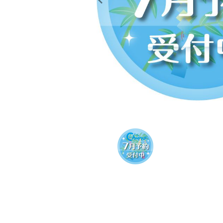
レンタル
景品・玩具・文具
販促用カプセルトイ
よくあるご質問
ご利用ガイド
06-6282-7659