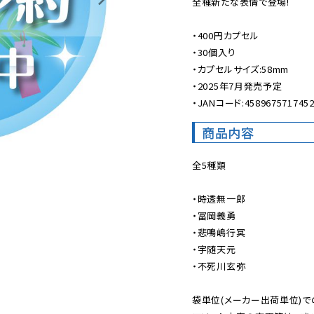
全種新たな表情で登場!

・400円カプセル

・30個入り

・カプセルサイズ:58mm

・2025年7月発売予定

・JANコード:458967571745
商品内容
全5種類

・時透無一郎

・冨岡義勇

・悲鳴嶋行冥

・宇随天元

・不死川玄弥

袋単位(メーカー出荷単位)で