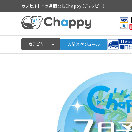
カプセルトイの通販ならChappy（チャッピー）
カテゴリー
入荷スケジュール
ログイン
会員登録
入荷スケジュールをチェック
カプセルトイマシン本体
カプセルトイ
販促用空カプセル