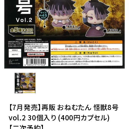
レンタル
景品・玩具・文具
販促用カプセルトイ
よくあるご質問
ご利用ガイド
【7月発売】再販 おねむたん 怪獣8号
06-6282-7659
vol.2 30個入り (400円カプセル)
【二次予約】