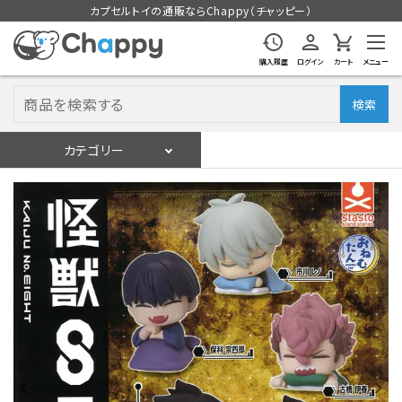
カプセルトイの通販ならChappy（チャッピー）
購入履歴
ログイン
カート
メニュー
検索
カテゴリー
入荷スケジュール
ログイン
会員登録
入荷スケジュールをチェック
カプセルトイマシン本体
カプセルトイ
販促用空カプセル