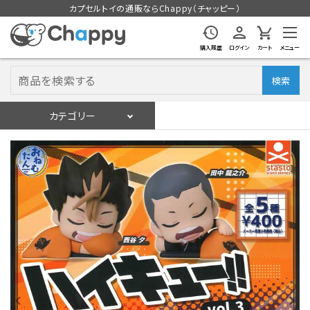
カプセルトイの通販ならChappy（チャッピー）
購入履歴
ログイン
カート
メニュー
検索
カテゴリー
入荷スケジュール
ログイン
会員登録
入荷スケジュールをチェック
カプセルトイマシン本体
カプセルトイ
販促用空カプセル