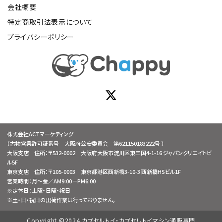
会社概要
特定商取引法表示について
プライバシーポリシー
株式会社ACTマーケティング
（古物営業許可証番号 大阪府公安委員会 第621150183222号 ）
大阪支店 住所：〒532-0002 大阪府大阪市淀川区東三国4-1-16 ジャパンクリエイトビ
ル5F
東京支店 住所：〒105-0003 東京都港区西新橋3-10-3 西新橋HSビル1F
営業時間：月～金／AM9:00－PM6:00
※定休日：土曜・日曜・祝日
※土・日・祝日の出荷作業は行っておりません。
Copyright ©2024 カプセルトイ・カプセルトイマシン通販専門