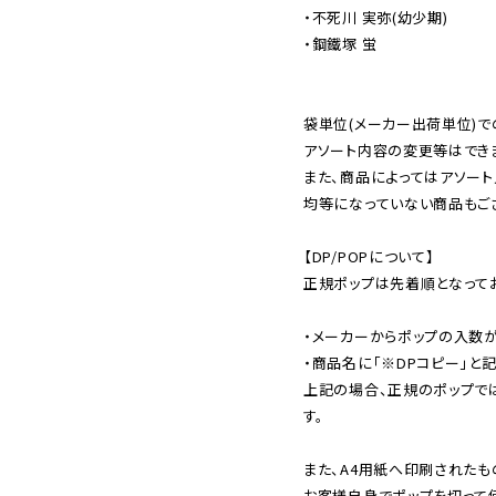
・不死川 実弥(幼少期)

・鋼鐵塚 蛍

袋単位(メーカー出荷単位)で
アソート内容の変更等はできま
また、商品によってはアソート
均等になっていない商品もござ
【DP/POPについて】

正規ポップは先着順となってお
・メーカーからポップの入数が
・商品名に「※DPコピー」と記
上記の場合、正規のポップで
す。

また、A4用紙へ印刷されたも
お客様自身でポップを切って使