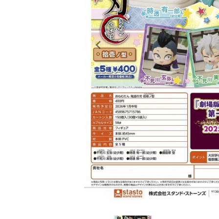
レンタル
景品・玩具・文具
販促用カプセルトイ
よくあるご質問
ご利用ガイド
06-6282-7659