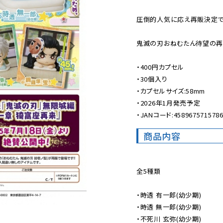
圧倒的人気に応え再販決定です
鬼滅の刃おねむたん待望の再販
・400円カプセル

・30個入り

・カプセルサイズ:58mm

・2026年1月発売予定

・JANコード:458967571578
商品内容
全5種類

・時透 有一郎(幼少期)

・時透 無一郎(幼少期)

・不死川 玄弥(幼少期)
