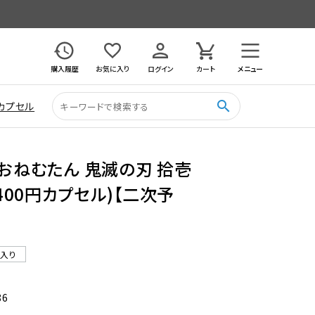
購入履歴
お気に入り
ログイン
カート
メニュー
search
カプセル
 おねむたん 鬼滅の刃 拾壱
(400円カプセル)【二次予
ル入り
86