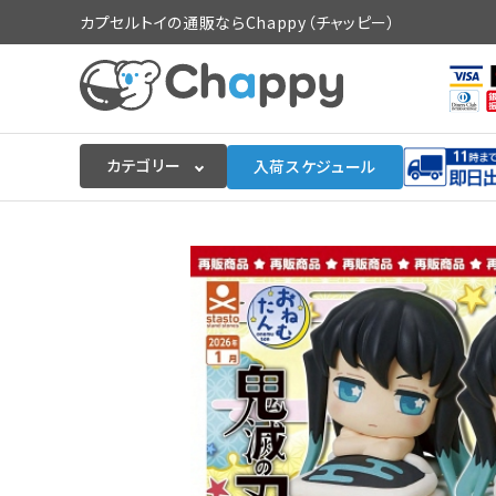
カプセルトイの通販ならChappy（チャッピー）
カテゴリー
入荷スケジュール
ログイン
会員登録
入荷スケジュールをチェック
カプセルトイマシン本体
カプセルトイ
販促用空カプセル