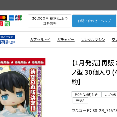
30,000円(税別)以上で
お問い合わせ・ヘルプ
送料無料
カプセルトイ
ガチャピー
レンタルマシン
空
【1月発売】再販
ノ型 30個入り 
約】
POP（台紙)付き
カプセ
発送A
商品コード： SS-2R_7157