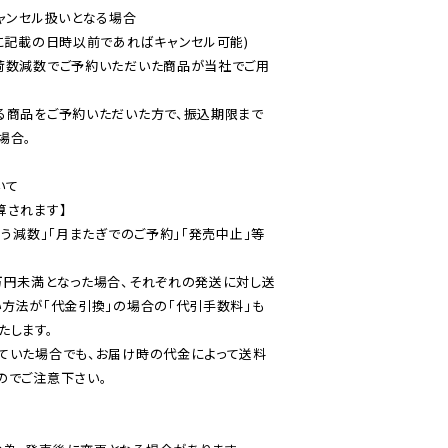
ャンセル扱いとなる場合

に記載の日時以前であればキャンセル可能)

荷数減数でご予約いただいた商品が当社でご用
る商品をご予約いただいた方で、振込期限まで
合。

て

されます】

伴う減数」「月またぎでのご予約」「発売中止」等
万円未満となった場合、それぞれの発送に対し送
い方法が「代金引換」の場合の「代引手数料」も
ていた場合でも、お届け時の代金によって送料
のでご注意下さい。