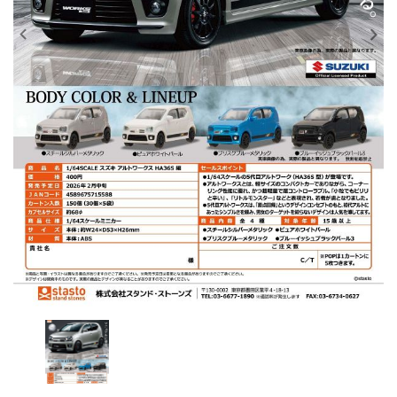
レンタル
景品・玩具・文具
販促用カプセルトイ
よくあるご質問
ご利用ガイド
06-6282-7659