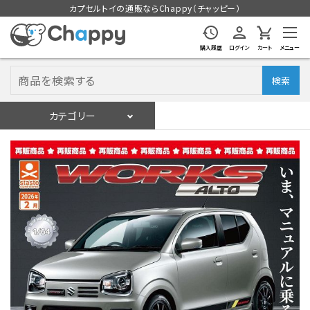
カプセルトイの通販ならChappy（チャッピー）
購入履歴
ログイン
カート
メニュー
検索
カテゴリー
入荷スケジュール
ログイン
会員登録
入荷スケジュールをチェック
カプセルトイマシン本体
カプセルトイ
販促用空カプセル