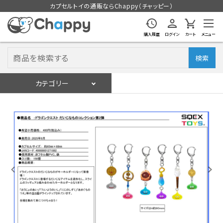
カプセルトイの通販ならChappy（チャッピー）
購入履歴
ログイン
カート
メニュー
検索
カテゴリー
入荷スケジュール
ログイン
会員登録
入荷スケジュールをチェック
カプセルトイマシン本体
カプセルトイ
販促用空カプセル