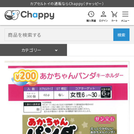
カプセルトイの通販ならChappy（チャッピー）
購入履歴
ログイン
カート
メニュー
検索
カテゴリー
入荷スケジュール
ログイン
会員登録
入荷スケジュールをチェック
カプセルトイマシン本体
カプセルトイ
販促用空カプセル