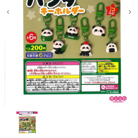
レンタル
景品・玩具・文具
販促用カプセルトイ
よくあるご質問
ご利用ガイド
06-6282-7659