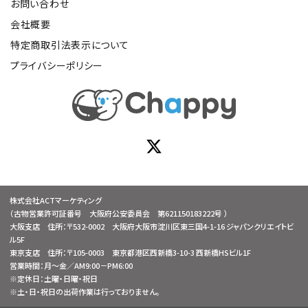
お問い合わせ
会社概要
特定商取引法表示について
プライバシーポリシー
株式会社ACTマーケティング
（古物営業許可証番号 大阪府公安委員会 第621150183222号 ）
大阪支店 住所：〒532-0002 大阪府大阪市淀川区東三国4-1-16 ジャパンクリエイトビ
ル5F
東京支店 住所：〒105-0003 東京都港区西新橋3-10-3 西新橋HSビル1F
営業時間：月～金／AM9:00－PM6:00
※定休日：土曜・日曜・祝日
※土・日・祝日の出荷作業は行っておりません。