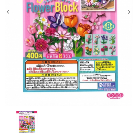
レンタル
景品・玩具・文具
販促用カプセルトイ
よくあるご質問
ご利用ガイド
06-6282-7659