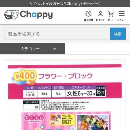
カプセルトイの通販ならChappy（チャッピー）
購入履歴
ログイン
カート
メニュー
検索
カテゴリー
入荷スケジュール
ログイン
会員登録
入荷スケジュールをチェック
カプセルトイマシン本体
カプセルトイ
販促用空カプセル