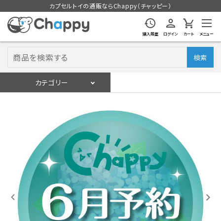
カプセルトイの通販ならChappy（チャッピー）
購入履歴
ログイン
カート
メニュー
検索
カテゴリー
入荷スケジュール
ログイン
会員登録
入荷スケジュールをチェック
カプセルトイマシン本体
カプセルトイ
販促用空カプセル