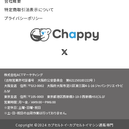
会社概要
特定商取引法表示について
プライバシーポリシー
株式会社ACTマーケティング
（古物営業許可証番号 大阪府公安委員会 第621150183222号 ）
大阪支店 住所：〒532-0002 大阪府大阪市淀川区東三国4-1-16 ジャパンクリエイトビ
ル5F
東京支店 住所：〒105-0003 東京都港区西新橋3-10-3 西新橋HSビル1F
営業時間：月～金／AM9:00－PM6:00
※定休日：土曜・日曜・祝日
※土・日・祝日の出荷作業は行っておりません。
Copyright ©2024 カプセルトイ・カプセルトイマシン通販専門