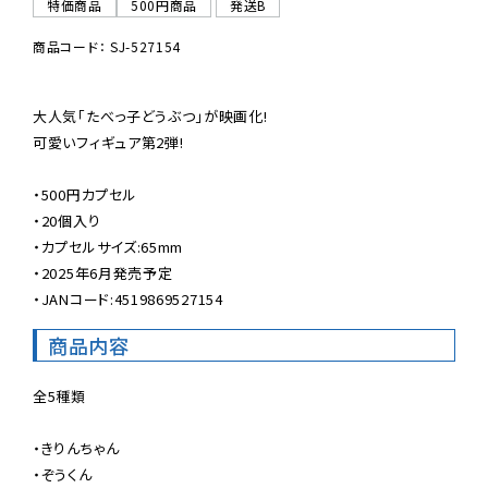
特価商品
500円商品
発送B
商品コード： SJ-527154
大人気「たべっ子どうぶつ」が映画化!

可愛いフィギュア第2弾!

・500円カプセル

・20個入り

・カプセルサイズ:65mm

・2025年6月発売予定

・JANコード:4519869527154
商品内容
全5種類

・きりんちゃん

・ぞうくん
