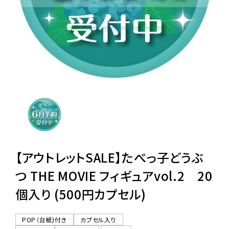
レンタル
景品・玩具・文具
販促用カプセルトイ
よくあるご質問
ご利用ガイド
【アウトレットSALE】たべっ子どうぶ
つ THE MOVIE フィギュアvol.2 20
個入り (500円カプセル)
06-6282-7659
POP（台紙)付き
カプセル入り