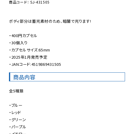
商品コード： SJ-431505
ボディ部分は蓄光素材のため、暗闇で光ります!

・400円カプセル

・30個入り

・カプセルサイズ:65mm

・2025年1月発売予定

・JANコード:4519869431505
商品内容
全5種類

・ブルー

・レッド

・グリーン

・パープル

・イエロー
