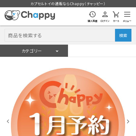
カプセルトイの通販ならChappy（チャッピー）
購入履歴
ログイン
カート
メニュー
検索
カテゴリー
入荷スケジュール
ログイン
会員登録
入荷スケジュールをチェック
カプセルトイマシン本体
カプセルトイ
販促用空カプセル