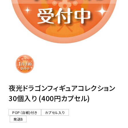
レンタル
景品・玩具・文具
販促用カプセルトイ
よくあるご質問
ご利用ガイド
夜光ドラゴンフィギュアコレクション
30個入り (400円カプセル)
06-6282-7659
POP（台紙)付き
カプセル入り
発送B