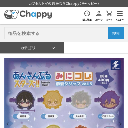
カプセルトイの通販ならChappy（チャッピー）
購入履歴
ログイン
カート
メニュー
検索
カテゴリー
入荷スケジュール
ログイン
会員登録
入荷スケジュールをチェック
カプセルトイマシン本体
カプセルトイ
販促用空カプセル