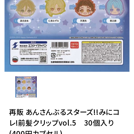
レンタル
景品・玩具・文具
販促用カプセルトイ
よくあるご質問
ご利用ガイド
再販 あんさんぶるスターズ!!みにコ
06-6282-7659
レ!前髪クリップvol.5 30個入り
(400円カプセル)