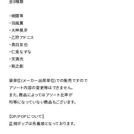
全8種類

・朔間零

・羽風薫

・大神晃牙

・乙狩アドニス

・真白友也

・仁兎なずな

・天満光

・紫之創

袋単位(メーカー出荷単位)での販売ですので

アソート内容の変更等はできません。

また、商品によってはアソート比率が

均等になっていない商品もございます。

【DP/POPについて】

正規ポップは先着順となっております。
