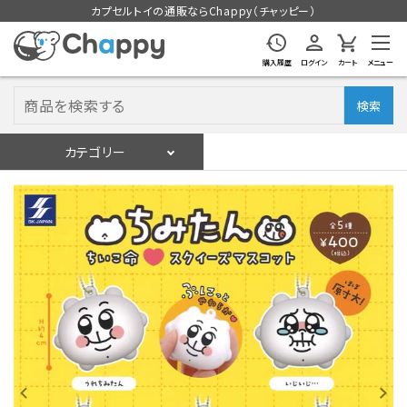
カプセルトイの通販ならChappy（チャッピー）
購入履歴
ログイン
カート
メニュー
検索
カテゴリー
入荷スケジュール
ログイン
会員登録
入荷スケジュールをチェック
カプセルトイマシン本体
カプセルトイ
販促用空カプセル