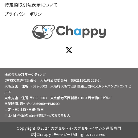
特定商取引法表示について
プライバシーポリシー
株式会社ACTマーケティング
（古物営業許可証番号 大阪府公安委員会 第621150183222号 ）
大阪支店 住所：〒532-0002 大阪府大阪市淀川区東三国4-1-16 ジャパンクリエイトビ
ル5F
東京支店 住所：〒105-0003 東京都港区西新橋3-10-3 西新橋HSビル1F
営業時間：月～金／AM9:00－PM6:00
※定休日：土曜・日曜・祝日
※土・日・祝日の出荷作業は行っておりません。
Copyright ©2024 カプセルトイ・カプセルトイマシン通販専門
店|Chappy（チャッピー）All rights reserved.