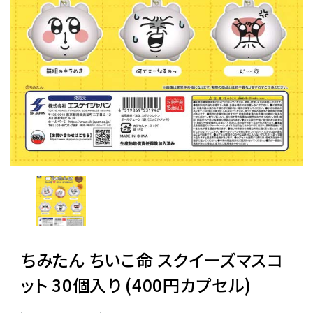
レンタル
景品・玩具・文具
販促用カプセルトイ
よくあるご質問
ご利用ガイド
ちみたん ちいこ命 スクイーズマスコ
06-6282-7659
ット 30個入り (400円カプセル)