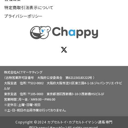
特定商取引法表示について
プライバシーポリシー
株式会社ACTマーケティング
（古物営業許可証番号 大阪府公安委員会 第621150183222号 ）
大阪支店 住所：〒532-0002 大阪府大阪市淀川区東三国4-1-16 ジャパンクリエイトビ
ル5F
東京支店 住所：〒105-0003 東京都港区西新橋3-10-3 西新橋HSビル1F
営業時間：月～金／AM9:00－PM6:00
※定休日：土曜・日曜・祝日
※土・日・祝日の出荷作業は行っておりません。
Copyright ©2024 カプセルトイ・カプセルトイマシン通販専門
店|Chappy（チャッピー）All rights reserved.