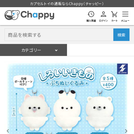
カプセルトイの通販ならChappy（チャッピー）
購入履歴
ログイン
カート
メニュー
検索
カテゴリー
入荷スケジュール
ログイン
会員登録
入荷スケジュールをチェック
カプセルトイマシン本体
カプセルトイ
販促用空カプセル