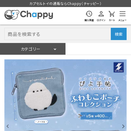
カプセルトイの通販ならChappy（チャッピー）
購入履歴
ログイン
カート
メニュー
検索
カテゴリー
入荷スケジュール
ログイン
会員登録
入荷スケジュールをチェック
カプセルトイマシン本体
カプセルトイ
販促用空カプセル