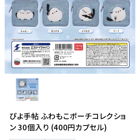
レンタル
景品・玩具・文具
販促用カプセルトイ
よくあるご質問
ご利用ガイド
ぴよ手帖 ふわもこポーチコレクショ
06-6282-7659
ン 30個入り (400円カプセル)