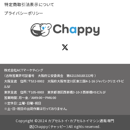
特定商取引法表示について
プライバシーポリシー
株式会社ACTマーケティング
（古物営業許可証番号 大阪府公安委員会 第621150183222号 ）
大阪支店 住所：〒532-0002 大阪府大阪市淀川区東三国4-1-16 ジャパンクリエイトビ
ル5F
東京支店 住所：〒105-0003 東京都港区西新橋3-10-3 西新橋HSビル1F
営業時間：月～金／AM9:00－PM6:00
※定休日：土曜・日曜・祝日
※土・日・祝日の出荷作業は行っておりません。
Copyright ©2024 カプセルトイ・カプセルトイマシン通販専門
店|Chappy（チャッピー）All rights reserved.