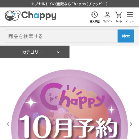
カプセルトイの通販ならChappy（チャッピー）
購入履歴
ログイン
カート
メニュー
検索
カテゴリー
入荷スケジュール
ログイン
会員登録
入荷スケジュールをチェック
カプセルトイマシン本体
カプセルトイ
販促用空カプセル