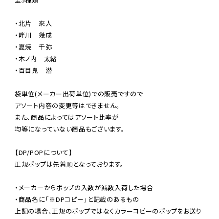
・北片　來人

・畔川　幾成

・夏焼　千弥

・木ノ内　太緒

・百目鬼　潜

袋単位(メーカー出荷単位)での販売ですので

アソート内容の変更等はできません。

また、商品によってはアソート比率が

均等になっていない商品もございます。

【DP/POPについて】

正規ポップは先着順となっております。

・メーカーからポップの入数が減数入荷した場合

・商品名に「※DPコピー」と記載のあるもの

上記の場合、正規のポップではなくカラーコピーのポップをお送り