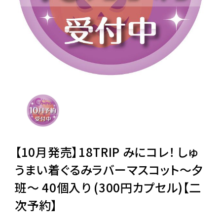
レンタル
景品・玩具・文具
販促用カプセルトイ
よくあるご質問
ご利用ガイド
【10月発売】18TRIP みにコレ！ しゅ
うまい着ぐるみラバーマスコット～夕
班～ 40個入り (300円カプセル)【二
06-6282-7659
次予約】