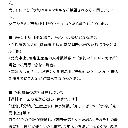
ん。

尚、それでもご予約のキャンセルをご希望される方に関しまして
は、

次回からのご予約をお断りさせていただく場合もございます。

■ キャンセル可能な場合、キャンセル扱いとなる場合

・予約締め切り前 (商品説明に記載の日時以前であればキャンセ
ル可能)

・発売中止、限定生産品の入荷数減数でご予約いただいた商品が
当社でご用意できない場合。

・事前のお支払いが必要となる商品をご予約いただいた方で、振込
期限までにご入金が確認出来なかった場合。

■ 予約商品の送料計算について

【送料は一回の発送ごとに計算されます】

「延期」「分納」「生産上限に伴う減数」「月またぎでのご予約」「発
売中止」等で

商品代金の合計が変動し、3万円未満となった場合、それぞれの発
送に対し送料が発生いたします。お支払い方法が「代金引換」の場