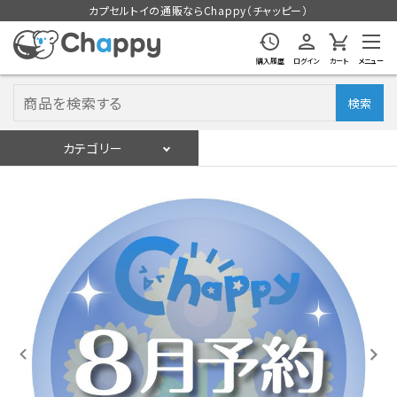
カプセルトイの通販ならChappy（チャッピー）
購入履歴
ログイン
カート
メニュー
検索
カテゴリー
入荷スケジュール
ログイン
会員登録
入荷スケジュールをチェック
カプセルトイマシン本体
カプセルトイ
販促用空カプセル