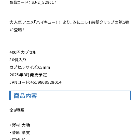
商品コード： SJ-2_528014
大人気アニメ「ハイキュー！！」より、みにコレ！前髪クリップの第2弾
が登場！

400円カプセル

30個入り

カプセルサイズ:65mm

2025年8月発売予定

JANコード:4519869528014
商品内容
全8種類

・澤村 大地

・菅原 孝支

・東峰 旭
