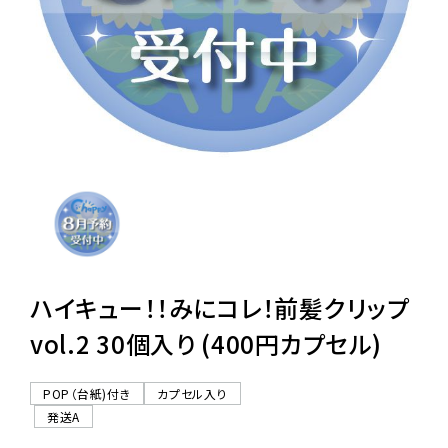
レンタル
景品・玩具・文具
販促用カプセルトイ
よくあるご質問
ご利用ガイド
ハイキュー！！みにコレ！前髪クリップ
vol.2 30個入り (400円カプセル)
06-6282-7659
POP（台紙)付き
カプセル入り
発送A