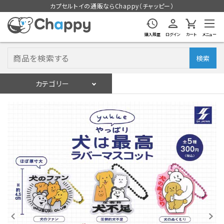
カプセルトイの通販ならChappy（チャッピー）
購入履歴
ログイン
カート
メニュー
検索
カテゴリー
入荷スケジュール
ログイン
会員登録
入荷スケジュールをチェック
カプセルトイマシン本体
カプセルトイ
販促用空カプセル