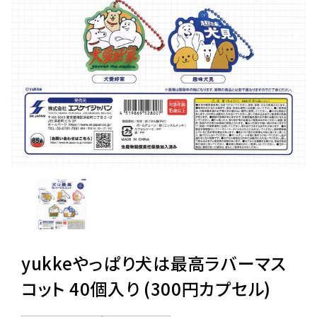
レンタル
景品・玩具・文具
販促用カプセルトイ
よくあるご質問
ご利用ガイド
yukkeやっぱり犬は最高ラバーマス
06-6282-7659
コット 40個入り (300円カプセル)