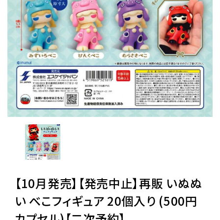
レンタル
景品・玩具・文具
販促用カプセルトイ
よくあるご質問
ご利用ガイド
【10月発売】【発売中止】再販 いぬぬ
06-6282-7659
い べこフィギュア 20個入り (500円
カプセル)【二次予約】