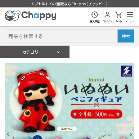
カプセルトイの通販ならChappy（チャッピー）
購入履歴
ログイン
カート
メニュー
検索
カテゴリー
入荷スケジュール
ログイン
会員登録
入荷スケジュールをチェック
カプセルトイマシン本体
カプセルトイ
販促用空カプセル