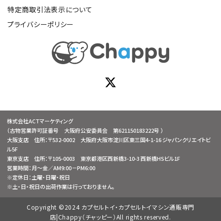
特定商取引法表示について
プライバシーポリシー
株式会社ACTマーケティング
（古物営業許可証番号 大阪府公安委員会 第621150183222号 ）
大阪支店 住所：〒532-0002 大阪府大阪市淀川区東三国4-1-16 ジャパンクリエイトビ
ル5F
東京支店 住所：〒105-0003 東京都港区西新橋3-10-3 西新橋HSビル1F
営業時間：月～金／AM9:00－PM6:00
※定休日：土曜・日曜・祝日
※土・日・祝日の出荷作業は行っておりません。
Copyright ©2024 カプセルトイ・カプセルトイマシン通販専門
店|Chappy（チャッピー）All rights reserved.