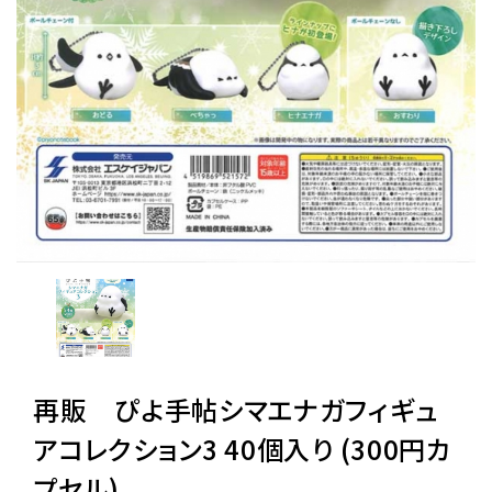
レンタル
景品・玩具・文具
販促用カプセルトイ
よくあるご質問
ご利用ガイド
再販 ぴよ手帖シマエナガフィギュ
06-6282-7659
アコレクション3 40個入り (300円カ
プセル)