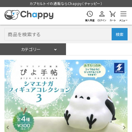
カプセルトイの通販ならChappy（チャッピー）
購入履歴
ログイン
カート
メニュー
検索
カテゴリー
入荷スケジュール
ログイン
会員登録
入荷スケジュールをチェック
カプセルトイマシン本体
カプセルトイ
販促用空カプセル