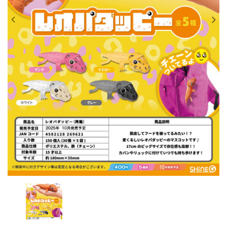
レンタル
景品・玩具・文具
販促用カプセルトイ
よくあるご質問
ご利用ガイド
06-6282-7659