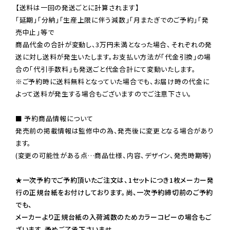
【送料は一回の発送ごとに計算されます】

「延期」「分納」「生産上限に伴う減数」「月またぎでのご予約」「発
売中止」等で

商品代金の合計が変動し、3万円未満となった場合、それぞれの発
送に対し送料が発生いたします。お支払い方法が「代金引換」の場
※ご予約時に送料無料となっていた場合でも、お届け時の代金に
よって送料が発生する場合もございますのでご注意下さい。
■ 予約商品情報について

発売前の掲載情報は監修中の為、発売後に変更となる場合があり
ます。

(変更の可能性がある点…商品仕様、内容、デザイン、発売時期等)

★一次予約でご予約頂いたご注文は、1セットにつき1枚メーカー発
行の正規台紙をお付けしております。尚、一次予約締切前のご予約
でも、

メーカーより正規台紙の入荷減数のためカラーコピーの場合もご
ざいます。予めご了承下さいませ。