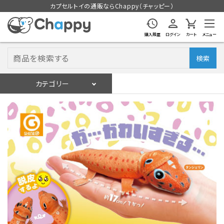
カプセルトイの通販ならChappy（チャッピー）
購入履歴
ログイン
カート
メニュー
検索
カテゴリー
入荷スケジュール
ログイン
会員登録
入荷スケジュールをチェック
カプセルトイマシン本体
カプセルトイ
販促用空カプセル