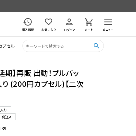
購入履歴
お気に入り
ログイン
カート
メニュー
search
カプセル
月延期】再販 出動！プルバッ
り (200円カプセル)【二次
ル入り
発送A
139