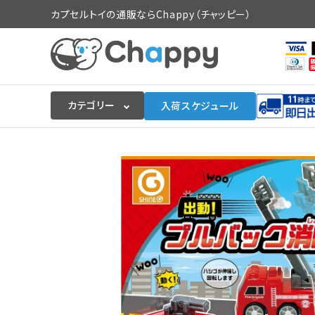
カプセルトイの通販ならChappy（チャッピー）
カテゴリー
入荷スケジュール
ログイン
会員登録
入荷スケジュールをチェック
カプセルトイマシン本体
カプセルトイ
販促用空カプセル