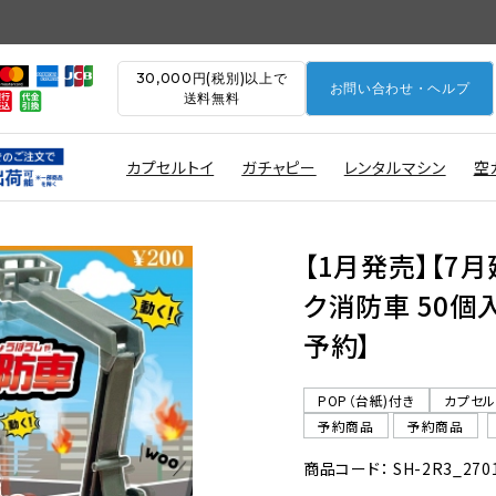
30,000円(税別)以上で
お問い合わせ・ヘルプ
送料無料
カプセルトイ
ガチャピー
レンタルマシン
空
【1月発売】【7
ク消防車 50個入
予約】
POP（台紙)付き
カプセ
予約商品
予約商品
商品コード： SH-2R3_270