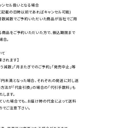
ャンセル扱いとなる場合

に記載の日時以前であればキャンセル可能)

荷数減数でご予約いただいた商品が当社でご用
る商品をご予約いただいた方で、振込期限まで
合。

て

されます】

伴う減数」「月またぎでのご予約」「発売中止」等
万円未満となった場合、それぞれの発送に対し送
い方法が「代金引換」の場合の「代引手数料」も
ていた場合でも、お届け時の代金によって送料
のでご注意下さい。