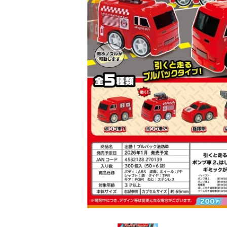
レンタル
景品・玩具・文具
販促用カプセルトイ
よくあるご質問
ご利用ガイド
06-6282-7659