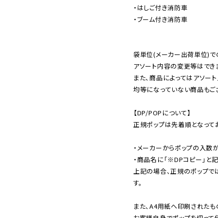
・はしご付き消防車

・ブーム付き消防車

袋単位(メーカー出荷単位)で
アソート内容の変更等はできま
また、商品によってはアソート
均等になっていない商品もござ
【DP/POPについて】

正規ポップは先着順となってお
・メーカーからポップの入数が
・商品名に「※DPコピー」と記
上記の場合、正規のポップで
す。

また、A4用紙へ印刷されたも
お客様自身でポップを切って使