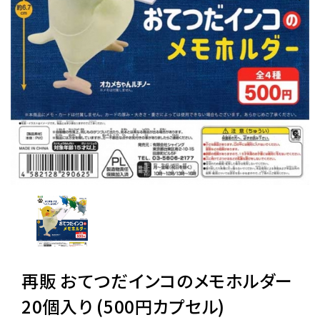
レンタル
景品・玩具・文具
販促用カプセルトイ
よくあるご質問
ご利用ガイド
06-6282-7659
再販 おてつだインコのメモホルダー
20個入り (500円カプセル)