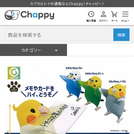
カプセルトイの通販ならChappy（チャッピー）
購入履歴
ログイン
カート
メニュー
検索
カテゴリー
入荷スケジュール
ログイン
会員登録
入荷スケジュールをチェック
カプセルトイマシン本体
カプセルトイ
販促用空カプセル