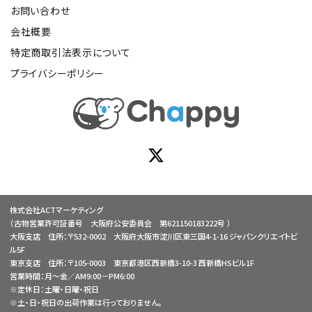
お問い合わせ
会社概要
特定商取引法表示について
プライバシーポリシー
株式会社ACTマーケティング
（古物営業許可証番号 大阪府公安委員会 第621150183222号 ）
大阪支店 住所：〒532-0002 大阪府大阪市淀川区東三国4-1-16 ジャパンクリエイトビ
ル5F
東京支店 住所：〒105-0003 東京都港区西新橋3-10-3 西新橋HSビル1F
営業時間：月～金／AM9:00－PM6:00
※定休日：土曜・日曜・祝日
※土・日・祝日の出荷作業は行っておりません。