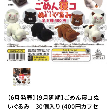
レンタル
景品・玩具・文具
販促用カプセルトイ
よくあるご質問
ご利用ガイド
06-6282-7659
【6月発売】【9月延期】ごめん寝コぬ
いぐるみ 30個入り (400円カプセ