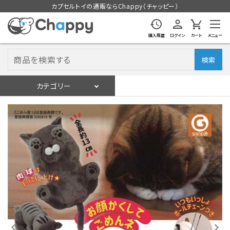
カプセルトイの通販ならChappy（チャッピー）
購入履歴
ログイン
カート
メニュー
検索
カテゴリー
入荷スケジュール
ログイン
会員登録
入荷スケジュールをチェック
カプセルトイマシン本体
カプセルトイ
販促用空カプセル