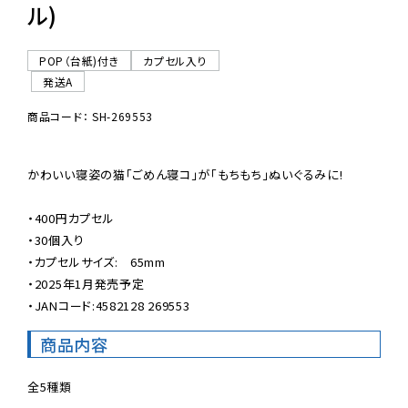
ル)
POP（台紙)付き
カプセル入り
発送A
商品コード： SH-269553
かわいい寝姿の猫「ごめん寝コ」が「もちもち」ぬいぐるみに!

・400円カプセル

・30個入り

・カプセルサイズ:　65mm

・2025年1月発売予定

・JANコード:4582128 269553
商品内容
全5種類
