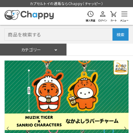
カプセルトイの通販ならChappy（チャッピー）
購入履歴
ログイン
カート
メニュー
検索
カテゴリー
入荷スケジュール
ログイン
会員登録
入荷スケジュールをチェック
カプセルトイマシン本体
カプセルトイ
販促用空カプセル