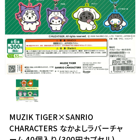
レンタル
景品・玩具・文具
販促用カプセルトイ
よくあるご質問
ご利用ガイド
MUZIK TIGER×SANRIO
06-6282-7659
CHARACTERS なかよしラバーチャ
ーム 40個入り (300円カプセル)