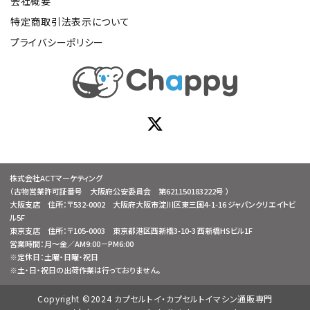
会社概要
特定商取引法表示について
プライバシーポリシー
株式会社ACTマーケティング
（古物営業許可証番号 大阪府公安委員会 第621150183222号 ）
大阪支店 住所：〒532-0002 大阪府大阪市淀川区東三国4-1-16 ジャパンクリエイトビ
ル5F
東京支店 住所：〒105-0003 東京都港区西新橋3-10-3 西新橋HSビル1F
営業時間：月～金／AM9:00－PM6:00
※定休日：土曜・日曜・祝日
※土・日・祝日の出荷作業は行っておりません。
Copyright ©2024 カプセルトイ・カプセルトイマシン通販専門