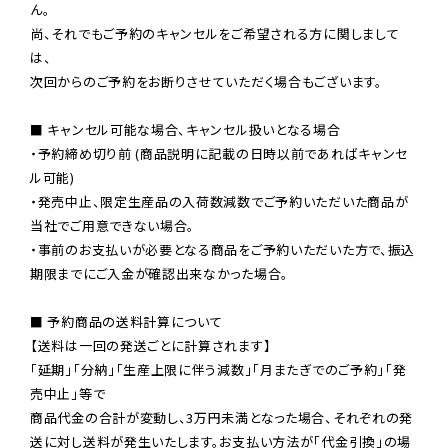
ん。

尚、それでもご予約のキャンセルをご希望される方に関しまして
は、

次回からのご予約をお断りさせていただく場合もございます。

■ キャンセル可能な場合、キャンセル扱いとなる場合

・予約締め切り前 (商品説明に記載の日時以前であればキャンセ
ル可能)

・発売中止、限定生産品の入荷数減数でご予約いただいた商品が
当社でご用意できない場合。

・事前のお支払いが必要となる商品をご予約いただいた方で、振込
期限までにご入金が確認出来なかった場合。

■ 予約商品の送料計算について

【送料は一回の発送ごとに計算されます】

「延期」「分納」「生産上限に伴う減数」「月またぎでのご予約」「発
売中止」等で

商品代金の合計が変動し、3万円未満となった場合、それぞれの発
送に対し送料が発生いたします。お支払い方法が「代金引換」の場