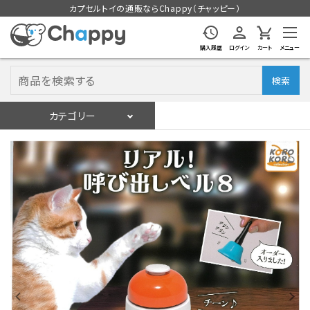
カプセルトイの通販ならChappy（チャッピー）
購入履歴
ログイン
カート
メニュー
検索
カテゴリー
入荷スケジュール
ログイン
会員登録
入荷スケジュールをチェック
カプセルトイマシン本体
カプセルトイ
販促用空カプセル