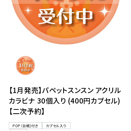
レンタル
景品・玩具・文具
販促用カプセルトイ
よくあるご質問
ご利用ガイド
【1月発売】パペットスンスン アクリル
カラビナ 30個入り (400円カプセル)
【二次予約】
06-6282-7659
POP（台紙)付き
カプセル入り