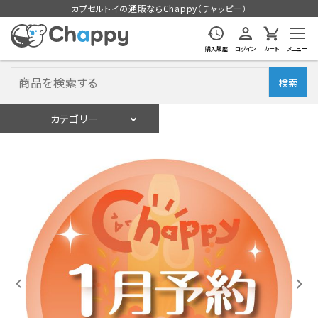
カプセルトイの通販ならChappy（チャッピー）
購入履歴
ログイン
カート
メニュー
検索
カテゴリー
入荷スケジュール
ログイン
会員登録
入荷スケジュールをチェック
カプセルトイマシン本体
カプセルトイ
販促用空カプセル