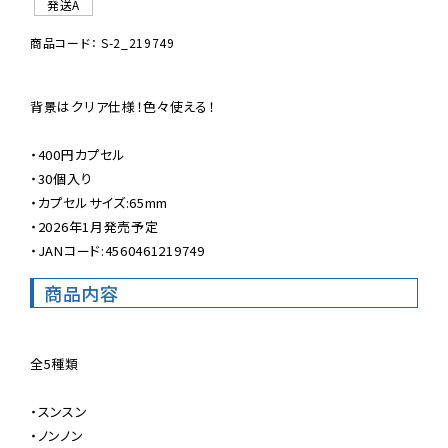
発送A
商品コード： S-2_219749
背景はクリア仕様！色々使える！

・400円カプセル

・30個入り

・カプセルサイズ:65mm

・2026年1月発売予定

・JANコード:4560461219749
商品内容
全5種類

・スンスン

・ノンノン
