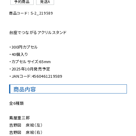
予約商品
発送A
商品コード： S-2_219589
台座でつながるアクリルスタンド

・300円カプセル

・40個入り

・カプセルサイズ:65mm

・2025年10月発売予定

・JANコード:4560461219589
商品内容
全6種類

蔦屋重三郎

吉野図　床絵（左）

吉野図　床絵（右）
