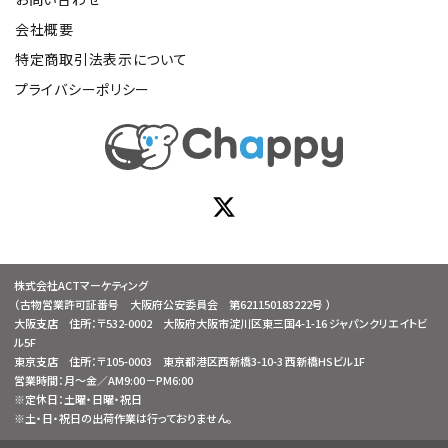
会社概要
特定商取引法表示について
プライバシーポリシー
株式会社ACTマーケティング
（古物営業許可証番号 大阪府公安委員会 第621150183222号 ）
大阪支店 住所：〒532-0002 大阪府大阪市淀川区東三国4-1-16 ジャパンクリエイトビ
ル5F
東京支店 住所：〒105-0003 東京都港区西新橋3-10-3 西新橋HSビル1F
営業時間：月～金／AM9:00－PM6:00
※定休日：土曜・日曜・祝日
※土・日・祝日の出荷作業は行っておりません。