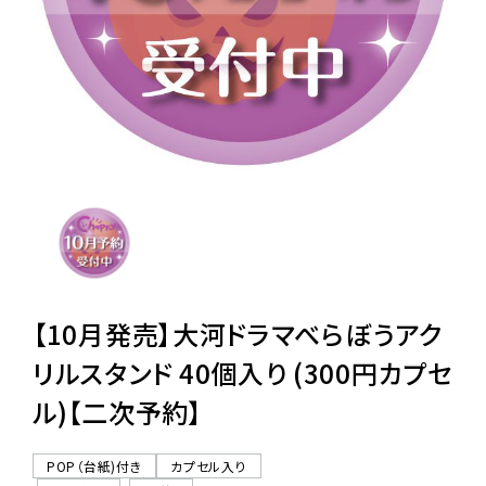
レンタル
景品・玩具・文具
販促用カプセルトイ
よくあるご質問
ご利用ガイド
【10月発売】大河ドラマべらぼうアク
リルスタンド 40個入り (300円カプセ
ル)【二次予約】
06-6282-7659
POP（台紙)付き
カプセル入り