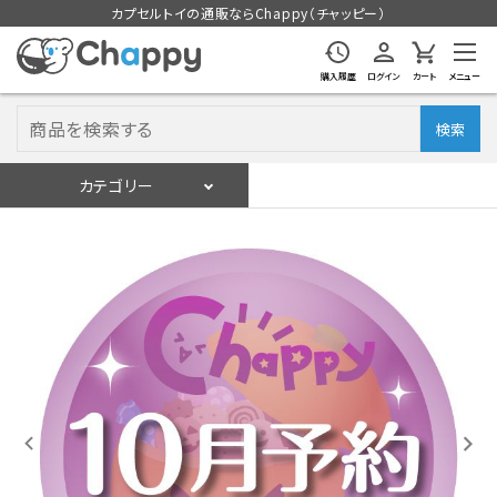
カプセルトイの通販ならChappy（チャッピー）
購入履歴
ログイン
カート
メニュー
検索
カテゴリー
入荷スケジュール
ログイン
会員登録
入荷スケジュールをチェック
カプセルトイマシン本体
カプセルトイ
販促用空カプセル