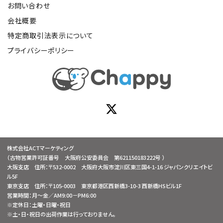
お問い合わせ
会社概要
特定商取引法表示について
プライバシーポリシー
株式会社ACTマーケティング
（古物営業許可証番号 大阪府公安委員会 第621150183222号 ）
大阪支店 住所：〒532-0002 大阪府大阪市淀川区東三国4-1-16 ジャパンクリエイトビ
ル5F
東京支店 住所：〒105-0003 東京都港区西新橋3-10-3 西新橋HSビル1F
営業時間：月～金／AM9:00－PM6:00
※定休日：土曜・日曜・祝日
※土・日・祝日の出荷作業は行っておりません。