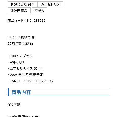
POP（台紙)付き
カプセル入り
300円商品
発送A
商品コード： S-2_219572
コミック表紙再現

55周年記念商品

・300円カプセル

・40個入り

・カプセルサイズ:65mm

・2025年10月発売予定

・JANコード:4560461219572
商品内容
全6種類

あだち充原作タッチ
