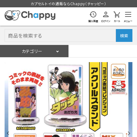
カプセルトイの通販ならChappy（チャッピー）
購入履歴
ログイン
カート
メニュー
検索
カテゴリー
入荷スケジュール
ログイン
会員登録
入荷スケジュールをチェック
カプセルトイマシン本体
カプセルトイ
販促用空カプセル