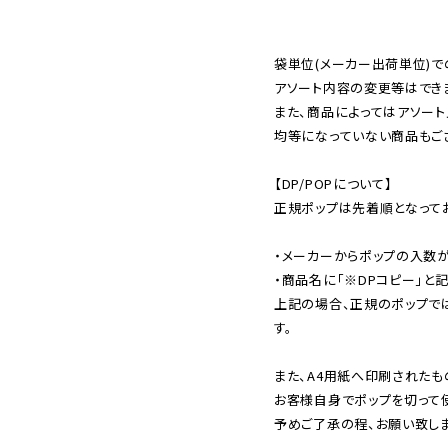
袋単位(メーカー出荷単位)で
アソート内容の変更等はできま
また、商品によってはアソート
均等になっていない商品もござ
【DP/POPについて】

正規ポップは先着順となってお
・メーカーからポップの入数が
・商品名に「※DPコピー」と記
上記の場合、正規のポップで
す。

また、A4用紙へ印刷されたも
お客様自身でポップを切って使
予めご了承の程、お願い致しま