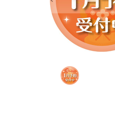
レンタル
景品・玩具・文具
販促用カプセルトイ
よくあるご質問
ご利用ガイド
06-6282-7659