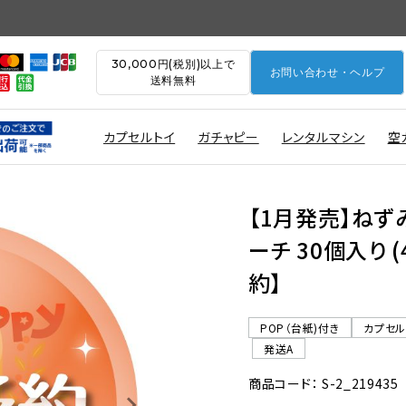
30,000円(税別)以上で
お問い合わせ・ヘルプ
送料無料
カプセルトイ
ガチャピー
レンタルマシン
空
【1月発売】ねず
ーチ 30個入り 
約】
POP（台紙)付き
カプセ
発送A
商品コード： S-2_219435