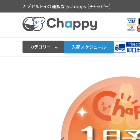
カプセルトイの通販ならChappy（チャッピー）
カテゴリー
入荷スケジュール
ログイン
会員登録
入荷スケジュールをチェック
カプセルトイマシン本体
カプセルトイ
販促用空カプセル