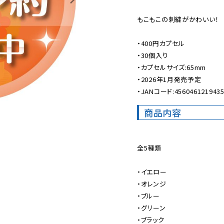
もこもこの刺繍がかわいい！

・400円カプセル

・30個入り

・カプセルサイズ:65mm

・2026年1月発売予定

・JANコード:456046121943
商品内容
全5種類

・イエロー

・オレンジ

・ブルー

・グリーン

・ブラック
