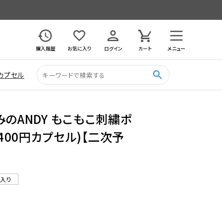
購入履歴
お気に入り
ログイン
カート
メニュー
search
カプセル
みのANDY もこもこ刺繍ポ
(400円カプセル)【二次予
ル入り