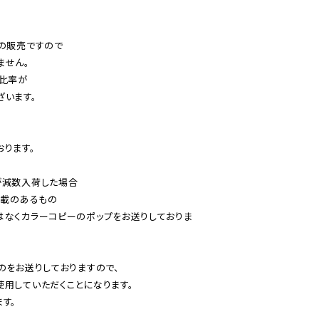
の販売ですので

せん。

比率が

います。

ります。

減数入荷した場合

載のあるもの

はなくカラーコピーのポップをお送りしておりま
のをお送りしておりますので、

用していただくことになります。

す。