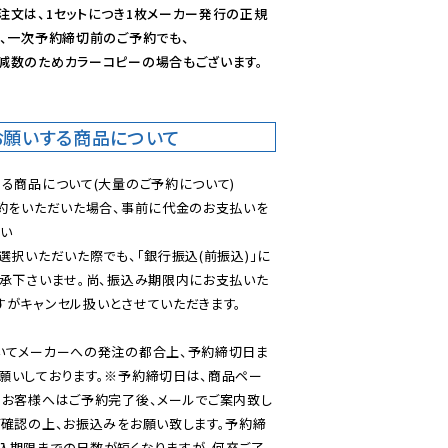
注文は、1セットにつき1枚メーカー発行の正規
、一次予約締切前のご予約でも、

減数のためカラーコピーの場合もございます。
お願いする商品について
る商品について(大量のご予約について)

予約をいただいた場合、事前に代金のお支払いを
い

選択いただいた際でも、「銀行振込(前振込)」に
了承下さいませ。尚、振込み期限内にお支払いた
がキャンセル扱いとさせていただきます。

いてメーカーへの発注の都合上、予約締切日ま
願いしております。※予約締切日は、商品ペー
のお客様へはご予約完了後、メールでご案内致し
ご確認の上、お振込みをお願い致します。予約締
込期限までの日数が短くなりますが、何卒ご了