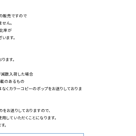
の販売ですので

せん。

比率が

います。

ります。

減数入荷した場合

載のあるもの

はなくカラーコピーのポップをお送りしておりま
のをお送りしておりますので、

用していただくことになります。

す。