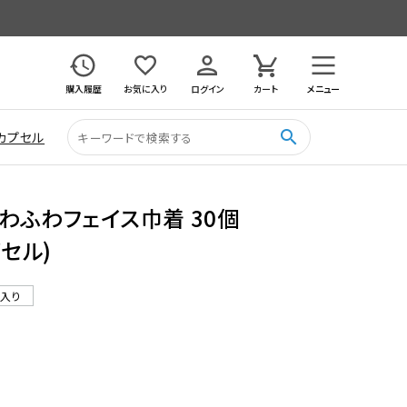
購入履歴
お気に入り
ログイン
カート
メニュー
search
カプセル
わふわフェイス巾着 30個
プセル)
ル入り