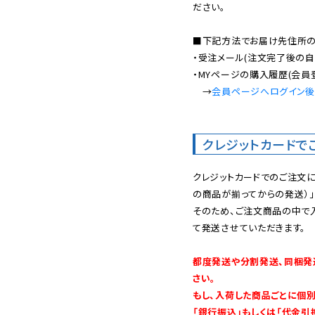
ださい。

■下記方法でお届け先住所の確
・受注メール(注文完了後の自
・MYページの購入履歴(会員
　→
会員ページへログイン
クレジットカードで
クレジットカードでのご注文
の商品が揃ってからの発送）」
そのため、ご注文商品の中で
て発送させていただきます。

都度発送や分割発送、同梱発
さい。

もし、入荷した商品ごとに個
「銀行振込」もしくは「代金引