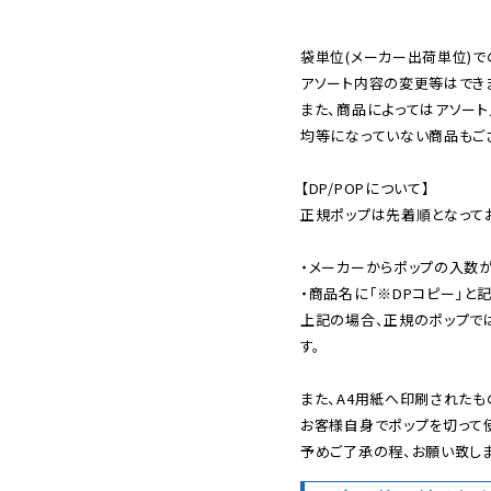
袋単位(メーカー出荷単位)で
アソート内容の変更等はできま
また、商品によってはアソート
均等になっていない商品もござ
【DP/POPについて】

正規ポップは先着順となってお
・メーカーからポップの入数が
・商品名に「※DPコピー」と記
上記の場合、正規のポップで
す。

また、A4用紙へ印刷されたも
お客様自身でポップを切って使
予めご了承の程、お願い致しま