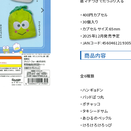
底マチつきでたっぷり入る

・400円カプセル

・30個入り

・カプセルサイズ:65mm

・2025年12月発売予定

・JANコード:456046121930
商品内容
全6種類

・ハンギョドン

・バッドばつ丸

・ポチャッコ

・タキシードサム

・あひるのペックル

・けろけろけろっぴ
