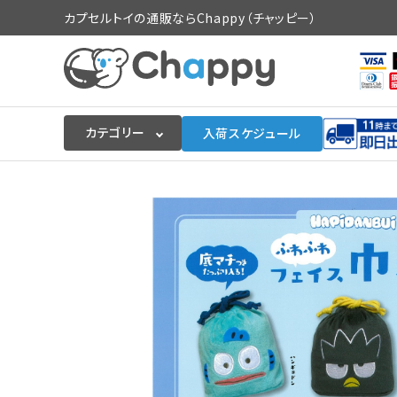
カプセルトイの通販ならChappy（チャッピー）
カテゴリー
入荷スケジュール
ログイン
会員登録
入荷スケジュールをチェック
カプセルトイマシン本体
カプセルトイ
販促用空カプセル