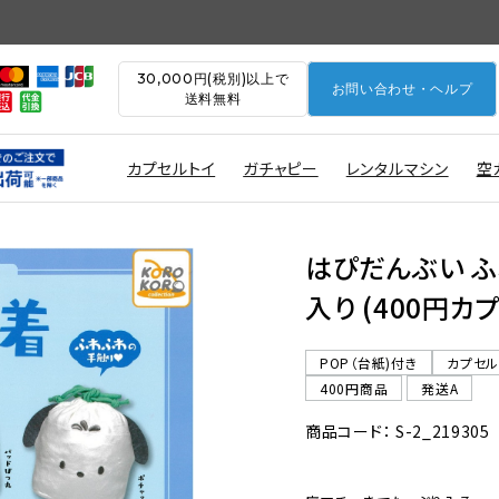
30,000円(税別)以上で
お問い合わせ・ヘルプ
送料無料
カプセルトイ
ガチャピー
レンタルマシン
空
はぴだんぶい ふ
入り (400円カ
POP（台紙)付き
カプセ
400円商品
発送A
商品コード： S-2_219305