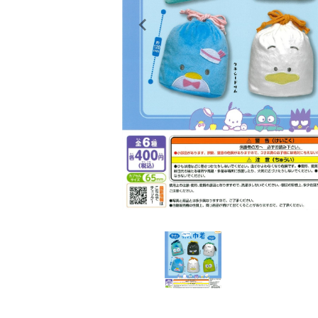
レンタル
景品・玩具・文具
販促用カプセルトイ
よくあるご質問
ご利用ガイド
06-6282-7659