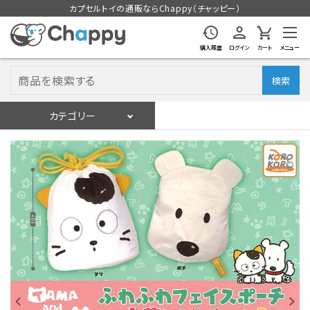
カプセルトイの通販ならChappy（チャッピー）
購入履歴
ログイン
カート
メニュー
検索
カテゴリー
入荷スケジュール
ログイン
会員登録
入荷スケジュールをチェック
カプセルトイマシン本体
カプセルトイ
販促用空カプセル