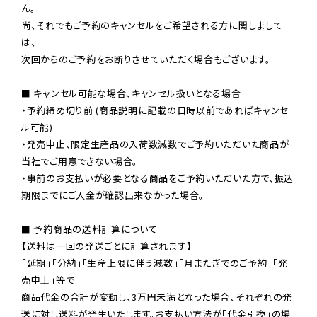
ん。

尚、それでもご予約のキャンセルをご希望される方に関しまして
は、

次回からのご予約をお断りさせていただく場合もございます。

■ キャンセル可能な場合、キャンセル扱いとなる場合

・予約締め切り前 (商品説明に記載の日時以前であればキャンセ
ル可能)

・発売中止、限定生産品の入荷数減数でご予約いただいた商品が
当社でご用意できない場合。

・事前のお支払いが必要となる商品をご予約いただいた方で、振込
期限までにご入金が確認出来なかった場合。

■ 予約商品の送料計算について

【送料は一回の発送ごとに計算されます】

「延期」「分納」「生産上限に伴う減数」「月またぎでのご予約」「発
売中止」等で

商品代金の合計が変動し、3万円未満となった場合、それぞれの発
送に対し送料が発生いたします。お支払い方法が「代金引換」の場