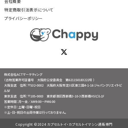
会社概要
特定商取引法表示について
プライバシーポリシー
株式会社ACTマーケティング
（古物営業許可証番号 大阪府公安委員会 第621150183222号 ）
大阪支店 住所：〒532-0002 大阪府大阪市淀川区東三国4-1-16 ジャパンクリエイトビ
ル5F
東京支店 住所：〒105-0003 東京都港区西新橋3-10-3 西新橋HSビル1F
営業時間：月～金／AM9:00－PM6:00
※定休日：土曜・日曜・祝日
※土・日・祝日の出荷作業は行っておりません。
Copyright ©2024 カプセルトイ・カプセルトイマシン通販専門