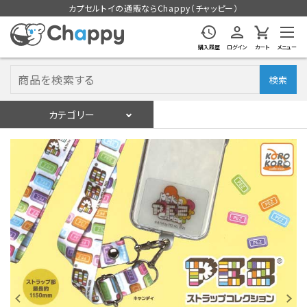
カプセルトイの通販ならChappy（チャッピー）
購入履歴
ログイン
カート
メニュー
検索
カテゴリー
入荷スケジュール
ログイン
会員登録
入荷スケジュールをチェック
カプセルトイマシン本体
カプセルトイ
販促用空カプセル