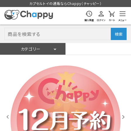
カプセルトイの通販ならChappy（チャッピー）
購入履歴
ログイン
カート
メニュー
検索
カテゴリー
入荷スケジュール
ログイン
会員登録
入荷スケジュールをチェック
カプセルトイマシン本体
カプセルトイ
販促用空カプセル