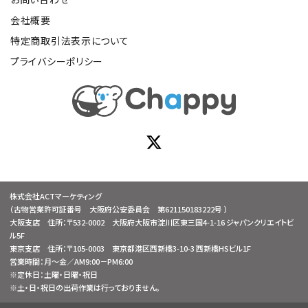
会社概要
特定商取引法表示について
プライバシーポリシー
株式会社ACTマーケティング
（古物営業許可証番号 大阪府公安委員会 第621150183222号 ）
大阪支店 住所：〒532-0002 大阪府大阪市淀川区東三国4-1-16 ジャパンクリエイトビ
ル5F
東京支店 住所：〒105-0003 東京都港区西新橋3-10-3 西新橋HSビル1F
営業時間：月～金／AM9:00－PM6:00
※定休日：土曜・日曜・祝日
※土・日・祝日の出荷作業は行っておりません。