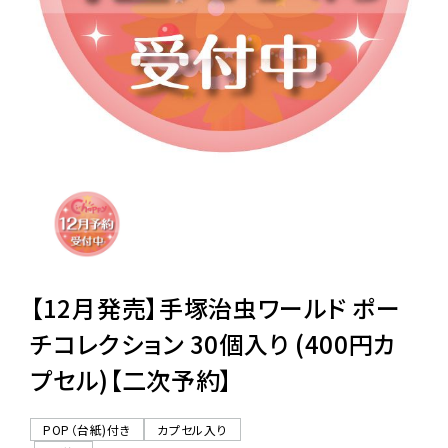
レンタル
景品・玩具・文具
販促用カプセルトイ
よくあるご質問
ご利用ガイド
【12月発売】手塚治虫ワールド ポー
チコレクション 30個入り (400円カ
プセル)【二次予約】
06-6282-7659
POP（台紙)付き
カプセル入り