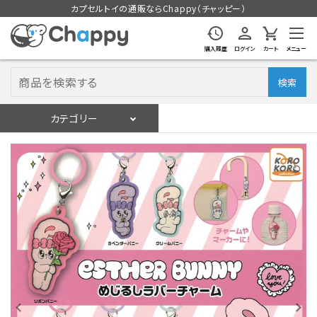
カプセルトイの通販ならChappy（チャッピー）
購入履歴
ログイン
カート
メニュー
検索
カテゴリー
入荷スケジュール
ログイン
会員登録
入荷スケジュールをチェック
カプセルトイマシン本体
カプセルトイ
販促用空カプセル