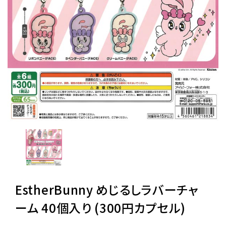
レンタル
景品・玩具・文具
販促用カプセルトイ
よくあるご質問
ご利用ガイド
EstherBunny めじるしラバーチャ
06-6282-7659
ーム 40個入り (300円カプセル)