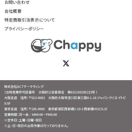
お問い合わせ
会社概要
特定商取引法表示について
プライバシーポリシー
株式会社ACTマーケティング
（古物営業許可証番号 大阪府公安委員会 第621150183222号 ）
大阪支店 住所：〒532-0002 大阪府大阪市淀川区東三国4-1-16 ジャパンクリエイトビ
ル5F
東京支店 住所：〒105-0003 東京都港区西新橋3-10-3 西新橋HSビル1F
営業時間：月～金／AM9:00－PM6:00
※定休日：土曜・日曜・祝日
※土・日・祝日の出荷作業は行っておりません。