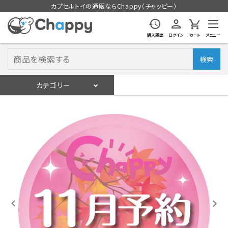
カプセルトイの通販ならChappy（チャッピー）
購入履歴
ログイン
カート
メニュー
検索
カテゴリー
入荷スケジュール
ログイン
会員登録
入荷スケジュールをチェック
カプセルトイマシン本体
カプセルトイ
販促用空カプセル