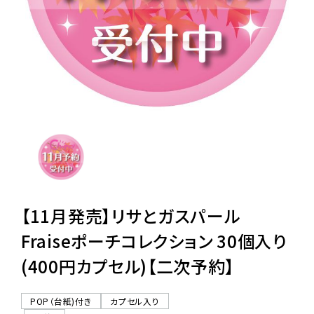
レンタル
景品・玩具・文具
販促用カプセルトイ
よくあるご質問
ご利用ガイド
【11月発売】リサとガスパール
Fraiseポーチコレクション 30個入り
(400円カプセル)【二次予約】
06-6282-7659
POP（台紙)付き
カプセル入り