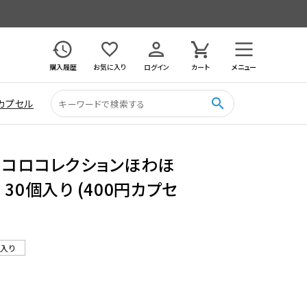
購入履歴
お気に入り
ログイン
カート
メニュー
search
カプセル
ロコロコレクションほわほ
30個入り (400円カプセ
ル入り