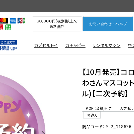
30,000円(税別)以上で
お問い合わせ・ヘルプ
送料無料
カプセルトイ
ガチャピー
レンタルマシン
空
【10月発売】コ
わさんマスコット 
ル)【二次予約】
POP（台紙)付き
カプセ
発送A
商品コード： S-2_218636