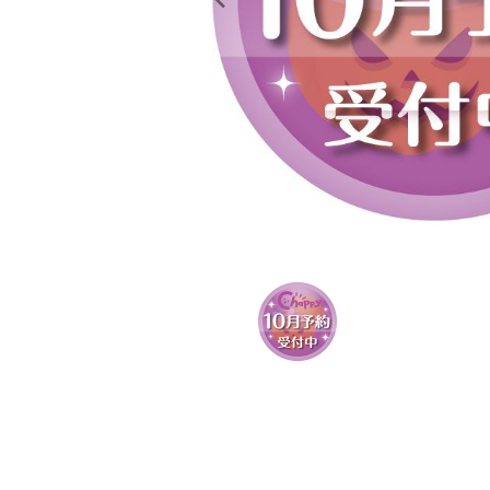
レンタル
景品・玩具・文具
販促用カプセルトイ
よくあるご質問
ご利用ガイド
06-6282-7659