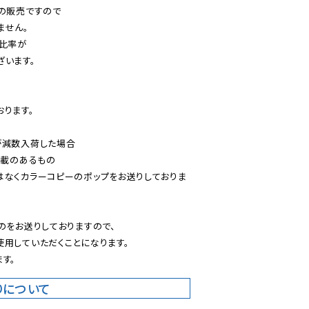
の販売ですので

せん。

比率が

います。

ります。

減数入荷した場合

載のあるもの

はなくカラーコピーのポップをお送りしておりま
のをお送りしておりますので、

用していただくことになります。

す。
りについて