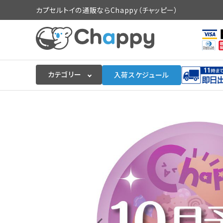
カプセルトイの通販ならChappy（チャッピー）
カテゴリー
入荷スケジュール
ログイン
会員登録
入荷スケジュールをチェック
カプセルトイマシン本体
カプセルトイ
販促用空カプセル