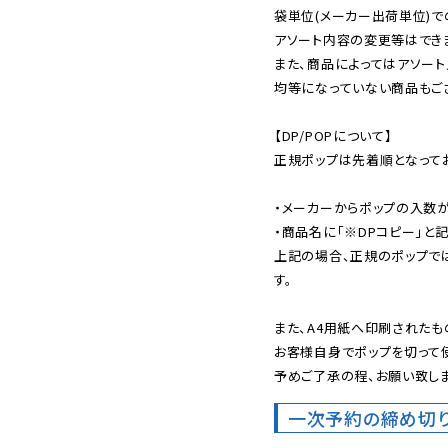
袋単位(メーカー出荷単位)で
アソート内容の変更等はできま
また、商品によってはアソート
均等になっていない商品もござ
【DP/POPについて】

正規ポップは先着順となってお
・メーカーからポップの入数が
・商品名に「※DPコピー」と記
上記の場合、正規のポップで
す。

また、A4用紙へ印刷されたも
お客様自身でポップを切って使
予めご了承の程、お願い致しま
一次予約の締め切