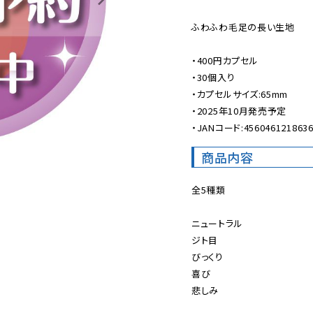
ふわふわ毛足の長い生地

・400円カプセル

・30個入り

・カプセルサイズ:65mm

・2025年10月発売予定

・JANコード:456046121863
商品内容
全5種類

ニュートラル

ジト目

びっくり

喜び

悲しみ
