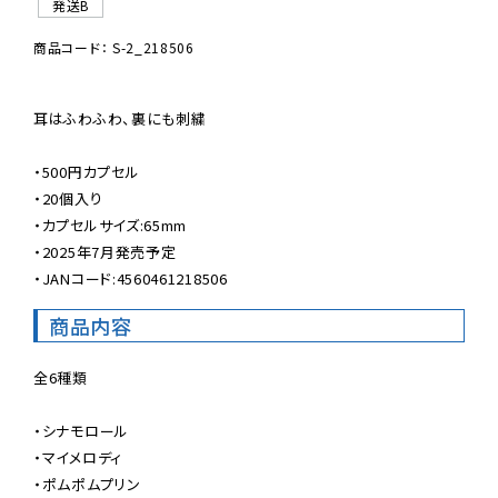
発送B
商品コード： S-2_218506
耳はふわふわ、裏にも刺繍

・500円カプセル

・20個入り

・カプセルサイズ:65mm

・2025年7月発売予定

・JANコード:4560461218506
商品内容
全6種類

・シナモロール

・マイメロディ

・ポムポムプリン
