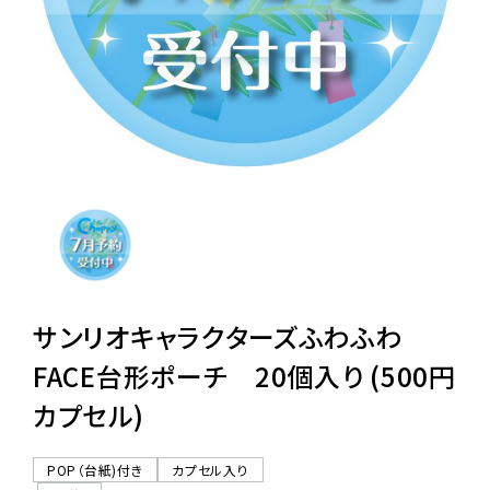
レンタル
景品・玩具・文具
販促用カプセルトイ
よくあるご質問
ご利用ガイド
サンリオキャラクターズふわふわ
FACE台形ポーチ 20個入り (500円
カプセル)
06-6282-7659
POP（台紙)付き
カプセル入り