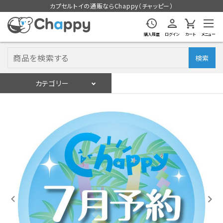
カプセルトイの通販ならChappy（チャッピー）
購入履歴
ログイン
カート
メニュー
検索
カテゴリー
入荷スケジュール
ログイン
会員登録
入荷スケジュールをチェック
カプセルトイマシン本体
カプセルトイ
販促用空カプセル