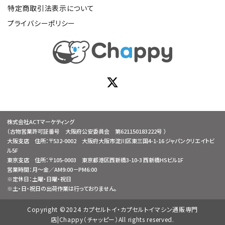
特定商取引法表示について
プライバシーポリシー
株式会社ACTマーケティング
（古物営業許可証番号 大阪府公安委員会 第621150183222号 ）
大阪支店 住所：〒532-0002 大阪府大阪市淀川区東三国4-1-16 ジャパンクリエイトビ
ル5F
東京支店 住所：〒105-0003 東京都港区西新橋3-10-3 西新橋HSビル1F
営業時間：月～金／AM9:00－PM6:00
※定休日：土曜・日曜・祝日
※土・日・祝日の出荷作業は行っておりません。
Copyright ©2024 カプセルトイ・カプセルトイマシン通販専門
店|Chappy（チャッピー）All rights reserved.