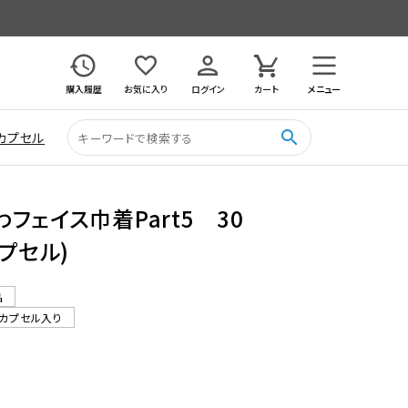
購入履歴
お気に入り
ログイン
カート
メニュー
search
カプセル
フェイス巾着Part5 30
プセル)
品
カプセル入り