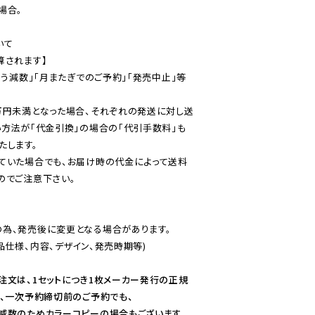
合。

て

されます】

伴う減数」「月またぎでのご予約」「発売中止」等
万円未満となった場合、それぞれの発送に対し送
い方法が「代金引換」の場合の「代引手数料」も
ていた場合でも、お届け時の代金によって送料
のでご注意下さい。
為、発売後に変更となる場合があります。

仕様、内容、デザイン、発売時期等)

注文は、1セットにつき1枚メーカー発行の正規
、一次予約締切前のご予約でも、

減数のためカラーコピーの場合もございます。