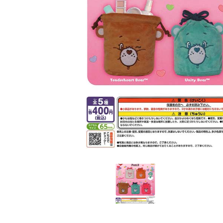
レンタル
景品・玩具・文具
販促用カプセルトイ
よくあるご質問
ご利用ガイド
06-6282-7659