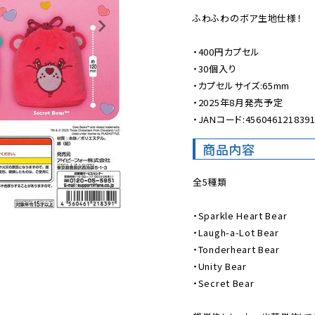
ふわふわのボア生地仕様！

・400円カプセル

・30個入り

・カプセルサイズ:65mm

・2025年8月発売予定

・JANコード:456046121839
商品内容
全5種類

・Sparkle Heart Bear

・Laugh-a-Lot Bear

・Tonderheart Bear

・Unity Bear

・Secret Bear
