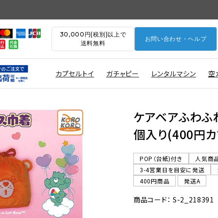
30,000円(税別)以上で
お問い合わせ・ヘルプ
送料無料
カプセルトイ
ガチャピー
レンタルマシン
空
ケアベアふわふわ
個入り(400円カ
POP（台紙)付き
人気商
3-4営業日を目安に発送
400円商品
発送A
商品コード： S-2_218391