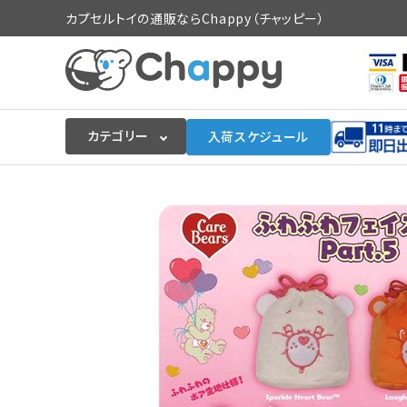
カプセルトイの通販ならChappy（チャッピー）
カテゴリー
入荷スケジュール
ログイン
会員登録
入荷スケジュールをチェック
カプセルトイマシン本体
カプセルトイ
販促用空カプセル