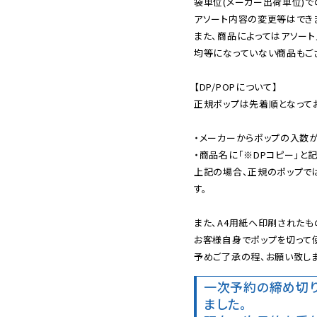
袋単位(メーカー出荷単位)で
アソート内容の変更等はできま
また、商品によってはアソート
均等になっていない商品もござ
【DP/POPについて】

正規ポップは先着順となってお
・メーカーからポップの入数が
・商品名に「※DPコピー」と記
上記の場合、正規のポップで
す。

また、A4用紙へ印刷されたも
お客様自身でポップを切って使
予めご了承の程、お願い致しま
一次予約の締め切
ました。