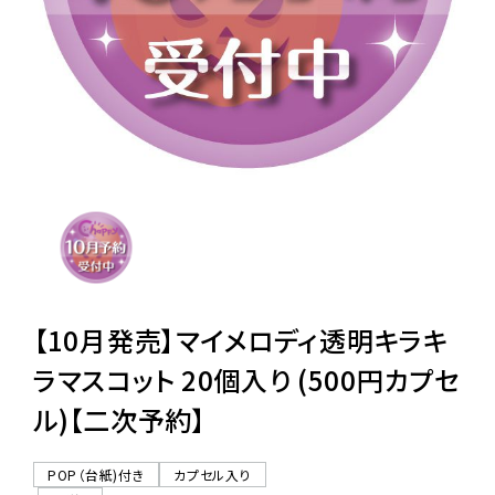
レンタル
景品・玩具・文具
販促用カプセルトイ
よくあるご質問
ご利用ガイド
【10月発売】マイメロディ透明キラキ
ラマスコット 20個入り (500円カプセ
ル)【二次予約】
06-6282-7659
POP（台紙)付き
カプセル入り