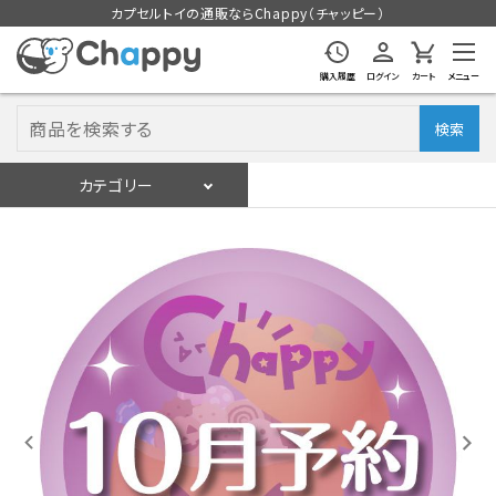
カプセルトイの通販ならChappy（チャッピー）
購入履歴
ログイン
カート
メニュー
検索
カテゴリー
入荷スケジュール
ログイン
会員登録
入荷スケジュールをチェック
カプセルトイマシン本体
カプセルトイ
販促用空カプセル