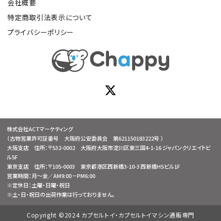
会社概要
特定商取引法表示について
プライバシーポリシー
株式会社ACTマーケティング
（古物営業許可証番号 大阪府公安委員会 第621150183222号 ）
大阪支店 住所：〒532-0002 大阪府大阪市淀川区東三国4-1-16 ジャパンクリエイトビ
ル5F
東京支店 住所：〒105-0003 東京都港区西新橋3-10-3 西新橋HSビル1F
営業時間：月～金／AM9:00－PM6:00
※定休日：土曜・日曜・祝日
※土・日・祝日の出荷作業は行っておりません。
Copyright ©2024 カプセルトイ・カプセルトイマシン通販専門