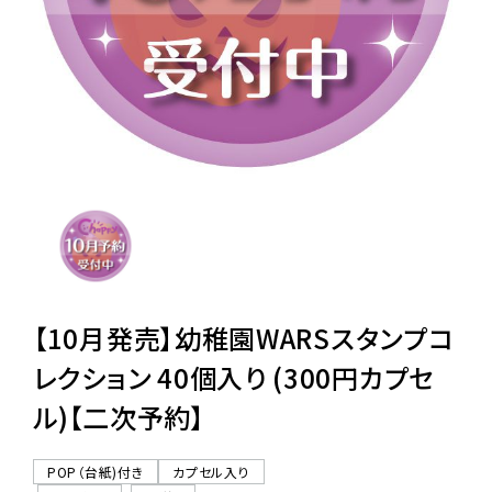
レンタル
景品・玩具・文具
販促用カプセルトイ
よくあるご質問
ご利用ガイド
【10月発売】幼稚園WARSスタンプコ
レクション 40個入り (300円カプセ
ル)【二次予約】
06-6282-7659
POP（台紙)付き
カプセル入り