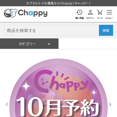
カプセルトイの通販ならChappy（チャッピー）
購入履歴
ログイン
カート
メニュー
検索
カテゴリー
入荷スケジュール
ログイン
会員登録
入荷スケジュールをチェック
カプセルトイマシン本体
カプセルトイ
販促用空カプセル